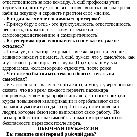
ответственность за всю команду. А ещё профессия учит
терпимости, потому что не все готовы видеть в левом кресле
кабины девушку и скрывать при этом своё мнение.
- Кто для вас является личным примером?
- Пример беру с отца - это пунктуальность, ответственность,
честность, открытость к людям, стремление к
самосовершенствованию и самокритичность!
- К суевериям прислушиваетесь или у вас их уже не
осталось?
- Пожалуй, в некоторые приметы всё же верю, ничего не
зашиваю накануне вылета. А ещё, думаю, что у самолётов, как
и у любого транспорта, есть душа. Подходя к нему, мы
здороваемся, желаем хорошо отдохнуть после рейса.
- Что хотели бы сказать тем, кто боится летать на
самолётах?
- Я часто летаю в качестве пассажира, и могу с уверенностью
сказать, что во время каждого перелёта пассажира
сопровождает команда профессионалов, которые проходят
курсы повышения квалификации и отрабатывают свои
навыки и умения из года в год. Поэтому стоит доверять
людям, которые безопасно выполняют свою работу. По
всемирной статистике самолёт занимает второе место по
безопасности перевозок после лифта.
ОБЫЧНАЯ ПРОФЕССИЯ
- Вы помните свой первый рабочий день?