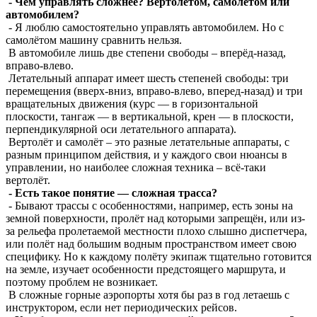
- Чем управлять сложнее? Вертолётом, самолётом или
автомобилем?
- Я люблю самостоятельно управлять автомобилем. Но с
самолётом машину сравнить нельзя.
В автомобиле лишь две степени свободы – вперёд-назад,
вправо-влево.
Летательный аппарат имеет шесть степеней свободы: три
перемещения (вверх-вниз, вправо-влево, вперед-назад) и три
вращательных движения (курс — в горизонтальной
плоскости, тангаж — в вертикальной, крен — в плоскости,
перпендикулярной оси летательного аппарата).
Вертолёт и самолёт – это разные летательные аппараты, с
разным принципом действия, и у каждого свои нюансы в
управлении, но наиболее сложная техника – всё-таки
вертолёт.
- Есть такое понятие — сложная трасса?
- Бывают трассы с особенностями, например, есть зоны на
земной поверхности, пролёт над которыми запрещён, или из-
за рельефа пролетаемой местности плохо слышно диспетчера,
или полёт над большим водным пространством имеет свою
специфику. Но к каждому полёту экипаж тщательно готовится
на земле, изучает особенности предстоящего маршрута, и
поэтому проблем не возникает.
В сложные горные аэропорты хотя бы раз в год летаешь с
инструктором, если нет периодических рейсов.