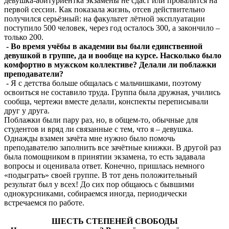
девушка-абитуриентка экзамены не сдаст или провалится на
первой сессии. Как показала жизнь, отсев действительно
получился серьёзный: на факультет лётной эксплуатации
поступило 500 человек, через год осталось 300, а закончило –
только 200.
- Во время учёбы в академии вы были единственной
девушкой в группе, да и вообще на курсе. Насколько было
комфортно в мужском коллективе? Делали ли поблажки
преподаватели?
- Я с детства больше общалась с мальчишками, поэтому
освоиться не составило труда. Группа была дружная, учились
сообща, чертежи вместе делали, конспекты переписывали
друг у друга.
Поблажки были пару раз, но, в общем-то, обычные для
студентов и вряд ли связанные с тем, что я – девушка.
Однажды взамен зачёта мне нужно было помочь
преподавателю заполнить все зачётные книжки. В другой раз
была помощником в принятии экзамена, то есть задавала
вопросы и оценивала ответ. Конечно, пришлась немного
«подыграть» своей группе. В тот день положительный
результат был у всех! До сих пор общаюсь с бывшими
однокурсниками, собираемся иногда, периодически
встречаемся по работе.
ШЕСТЬ СТЕПЕНЕЙ СВОБОДЫ