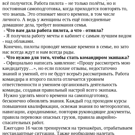
всё получится. Работа пилота – не только полёты, но и
постоянная самоподготовка, когда приходится повторять то,
что знаешь. Это отнимает много времени, в том числе
личного. А ведь у женщины есть ещё повседневные
домашние дела, требует внимания семья.
- Что вам дала работа пилота, а что - отняла?
- Я получила работу мечты и кабинет с самым лучшим видом
- над облаками.
Конечно, пилоты проводят меньше времени в семье, но зато
нас всегда ждут и нам всегда рады.
- Что нужно для того, чтобы стать командиром экипажа?
- Официально написать заявление: «Прошу рассмотреть мою
кандидатуру…», но если плохие отзывы, недостаточно
знаний и умений, его не будут всерьёз рассматривать. Работа
командира и второго пилота отличается уровнем
ответственности и умением организовать деятельность
команды, создавая правильный настрой всего экипажа.
Нужно уделять много времени на самоподготовку,
бесконечно обновлять знания. Каждый год проходим курсы
повышения квалификации, освежая знания по метеорологии,
навигации, аэродинамике, повторяя руководящие документы,
правила перевозки опасных грузов, правила аварийно-
спасательных работ.
Ежегодно 16 часов тренируемся на тренажёрах, отрабатываем
нестандартные ситуации. Также необходимо налетать