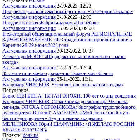
Актуальное
больше
Актуальная информация
2-10-2023, 12:23
Продается уютный семейный ресторан «Траттория Тоскана»
Актуальная информация
2-10-2023, 12:00
Продается новая Фабрика-кухня «Погребок»
Актуальная информация
15-05-2023, 09:00
II ежегодный общенациональный форум РЕГИОНАЛЬНОЕ
ЗДРАВООХРАНЕНИЕ 2023 традиционно пройдёт в июне в
Карелии 28-29 июня 2023 года
Актуальная информация
30-12-2022, 10:37
Александр МООР: «Поддержка и наставничество важны
всегда»
Актуальная информация
1-12-2022, 12:24
35-летие поискового движения Тюменской области
Актуальная информация
25-11-2022, 10:11
Владимир ЧИРСКОВ: «Человек воспитывается трудом»
Популярное
Борис ЩЕРБИНА: ТИТАН ЭПОХИ. 100 лет со дня рождения
Владимир ЧИРСКОВ: От механика до министра
Человек-
легенда. ЭПОХА БОГОМЯКОВА: биография трудолюбивого
руководителя
Виталий АКСЕНОВ: «Мой жизненный путь
был предопределен»
Лед и пламень академика
МЕЛЬНИКОВА
Юрий ШАФРАНИК: «Я ЖЕЛАЮ РОССИИ
БЛАГОПОЛУЧИЯ!»
Проекты
больше