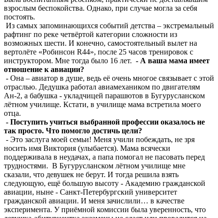
взрослым беспокойства. Однако, при случае могла за себя
постоять.
Из самых запоминающихся событий детства – экстремальный
рафтинг по реке четвёртой категории сложности из
возможных шести. И конечно, самостоятельный вылет на
вертолёте «Робинсон R44», после 25 часов тренировок с
инструктором. Мне тогда было 16 лет.
- А ваша мама имеет
отношение к авиации?
- Она – авиатор в душе, ведь её очень многое связывает с этой
отраслью. Дедушка работал авиамехаником по двигателям
Ан-2, а бабушка - укладчицей парашютов в Бугурусланском
лётном училище. Кстати, в училище мама встретила моего
отца.
- Поступить учиться выбранной профессии оказалось не
так просто. Что помогло достичь цели?
- Это заслуга моей семьи! Меня учили побеждать, не зря
носить имя Виктория (улыбается). Мама всячески
поддерживала в неудачах, а папа помогал не пасовать перед
трудностями. В Бугурусланском лётном училище мне
сказали, что девушек не берут. И тогда решила взять
следующую, ещё большую высоту - Академию гражданской
авиации, ныне - Санкт-Петербургский университет
гражданской авиации. И меня зачислили… в качестве
эксперимента. У приёмной комиссии была уверенность, что