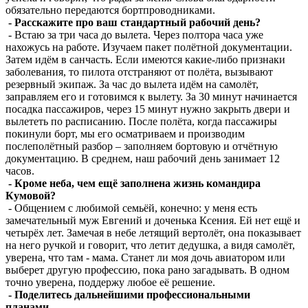
обязательно передаются бортпроводниками.
- Расскажите про ваш стандартный рабочий день?
- Встаю за три часа до вылета. Через полтора часа уже
нахожусь на работе. Изучаем пакет полётной документации.
Затем идём в санчасть. Если имеются какие-либо признаки
заболевания, то пилота отстраняют от полёта, вызывают
резервный экипаж. За час до вылета идём на самолёт,
заправляем его и готовимся к вылету. За 30 минут начинается
посадка пассажиров, через 15 минут нужно закрыть двери и
вылететь по расписанию. После полёта, когда пассажиры
покинули борт, мы его осматриваем и производим
послеполётный разбор – заполняем бортовую и отчётную
документацию. В среднем, наш рабочий день занимает 12
часов.
- Кроме неба, чем ещё заполнена жизнь командира
Кумовой?
- Общением с любимой семьёй, конечно: у меня есть
замечательный муж Евгений и доченька Ксения. Ей нет ещё и
четырёх лет. Замечая в небе летящий вертолёт, она показывает
на него ручкой и говорит, что летит дедушка, а видя самолёт,
уверена, что там - мама. Станет ли моя дочь авиатором или
выберет другую профессию, пока рано загадывать. В одном
точно уверена, поддержу любое её решение.
- Поделитесь дальнейшими профессиональными
планами.