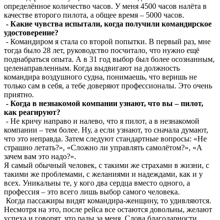
определённое количество часов. У меня 4500 часов налёта в
качестве второго пилота, а общее время – 5000 часов.
- Какие чувства испытали, когда получили командирское
удостоверение?
- Командиром я стала со второй попытки. В первый раз, мне
тогда было 28 лет, руководство посчитало, что нужно ещё
поднабраться опыта. А в 31 год выбор был более осознанным,
целенаправленным. Когда выдвигают на должность
командира воздушного судна, понимаешь, что веришь не
только сам в себя, а тебе доверяют профессионалы. Это очень
приятно.
- Когда в незнакомой компании узнают, что вы – пилот,
как реагируют?
- Не кричу направо и налево, что я пилот, а в незнакомой
компании – тем более. Ну, а если узнают, то сначала думают,
что это неправда. Затем следуют стандартные вопросы: «Не
страшно летать?», «Сложно ли управлять самолётом?», «А
зачем вам это надо?».
Я самый обычный человек, с такими же страхами в жизни, с
такими же проблемами, с желаниями и надеждами, как и у
всех. Уникальны те, у кого два сердца вместо одного, а
профессия – это всего лишь выбор самого человека.
Когда пассажиры видят командира-женщину, то удивляются.
Несмотря на это, после рейса все остаются довольны, желают
успеха и говорят, что рады за меня. Слова благодарности