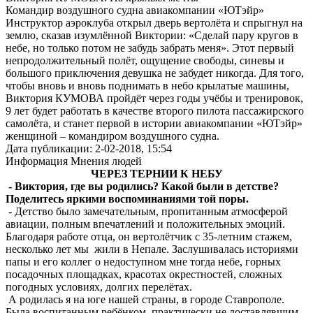
Командир воздушного судна авиакомпании «ЮТэйр»
Инструктор аэроклуба открыл дверь вертолёта и спрыгнул на
землю, сказав изумлённой Виктории: «Сделай пару кругов в
небе, но только потом не забудь забрать меня». Этот первый
непродолжительный полёт, ощущение свободы, синевы и
большого приключения девушка не забудет никогда. Для того,
чтобы вновь и вновь поднимать в небо крылатые машины,
Виктория КУМОВА пройдёт через годы учёбы и тренировок,
9 лет будет работать в качестве второго пилота пассажирского
самолёта, и станет первой в истории авиакомпании «ЮТэйр»
женщиной – командиром воздушного судна.
Дата публикации: 2-02-2018, 15:54
Информация
Мнения людей
ЧЕРЕЗ ТЕРНИИ К НЕБУ
- Виктория, где вы родились? Какой были в детстве?
Поделитесь яркими воспоминаниями той поры.
- Детство было замечательным, пропитанным атмосферой
авиации, полным впечатлений и положительных эмоций.
Благодаря работе отца, он вертолётчик с 35-летним стажем,
несколько лет мы жили в Непале. Заслушивалась историями
папы и его коллег о недоступном мне тогда небе, горных
посадочных площадках, красотах окрестностей, сложных
погодных условиях, долгих перелётах.
А родилась я на юге нашей страны, в городе Ставрополе.
Была воспитанным ребёнком, практически не доставлявшим