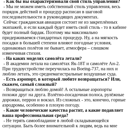
- Как бы вы охарактеризовали свой стиль управления?
- Мы не можем иметь собственный стиль управления, весь
порядок действий и процедур расписан в шаговой
последовательности в руководящих документах.
Сейчас гражданская авиация состоит не из закреплённых
экипажей, и если каждый будет иметь свой стиль - то в кабине
будет полный бардак. Поэтому мы максимально
придерживаемся стандартных процедур. Ну, а на мягкость
посадки в большей степени влияют погодные условия,
одинаковых полётов не бывает, атмосфера – слишком
изменчивая стихия.
- На каких моделях самолёта летали?
- В академии летала на самолётах Як-18Т и самолёте Ан-2.
При трудоустройстве переучилась на Boeing-737, на них и
люблю летать, это среднемагистральные воздушные суда.
- Есть аэропорт, в который любите возвращаться? Или,
скажем, самый сложный?
- Возвращаться люблю домой! А остальные аэропорты
похожи друг на друга. Взлётно-посадочная полоса, рулёжные
дорожки, перрон и вокзал. Из сложных - это, конечно, горные
аэродромы, особенно в плохую погоду.
- Какие человеческие качества растит, а какие подавляет
ваша профессиональная среда?
- Не терять самообладание в любой складывающейся
ситуации. Быть более внимательной к людям, ведь на мне