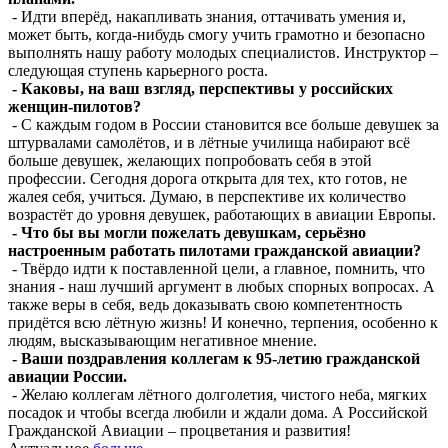
- Идти вперёд, накапливать знания, оттачивать умения и,
может быть, когда-нибудь смогу учить грамотно и безопасно
выполнять нашу работу молодых специалистов. Инструктор –
следующая ступень карьерного роста.
- Каковы, на ваш взгляд, перспективы у российских
женщин-пилотов?
- С каждым годом в России становится все больше девушек за
штурвалами самолётов, и в лётные училища набирают всё
больше девушек, желающих попробовать себя в этой
профессии. Сегодня дорога открыта для тех, кто готов, не
жалея себя, учиться. Думаю, в перспективе их количество
возрастёт до уровня девушек, работающих в авиации Европы.
- Что бы вы могли пожелать девушкам, серьёзно
настроенным работать пилотами гражданской авиации?
- Твёрдо идти к поставленной цели, а главное, помнить, что
знания - наш лучший аргумент в любых спорных вопросах. А
также веры в себя, ведь доказывать свою компетентность
придётся всю лётную жизнь! И конечно, терпения, особенно к
людям, высказывающим негативное мнение.
- Ваши поздравления коллегам к 95-летию гражданской
авиации России.
- Желаю коллегам лётного долголетия, чистого неба, мягких
посадок и чтобы всегда любили и ждали дома. А Российской
Гражданской Авиации – процветания и развития!