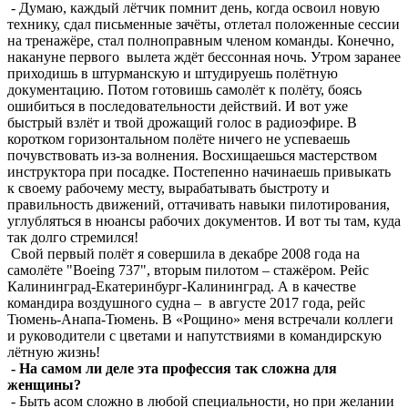
- Думаю, каждый лётчик помнит день, когда освоил новую
технику, сдал письменные зачёты, отлетал положенные сессии
на тренажёре, стал полноправным членом команды. Конечно,
накануне первого вылета ждёт бессонная ночь. Утром заранее
приходишь в штурманскую и штудируешь полётную
документацию. Потом готовишь самолёт к полёту, боясь
ошибиться в последовательности действий. И вот уже
быстрый взлёт и твой дрожащий голос в радиоэфире. В
коротком горизонтальном полёте ничего не успеваешь
почувствовать из-за волнения. Восхищаешься мастерством
инструктора при посадке. Постепенно начинаешь привыкать
к своему рабочему месту, вырабатывать быстроту и
правильность движений, оттачивать навыки пилотирования,
углубляться в нюансы рабочих документов. И вот ты там, куда
так долго стремился!
Свой первый полёт я совершила в декабре 2008 года на
самолёте "Boeing 737", вторым пилотом – стажёром. Рейс
Калининград-Екатеринбург-Калининград. А в качестве
командира воздушного судна – в августе 2017 года, рейс
Тюмень-Анапа-Тюмень. В «Рощино» меня встречали коллеги
и руководители с цветами и напутствиями в командирскую
лётную жизнь!
- На самом ли деле эта профессия так сложна для
женщины?
- Быть асом сложно в любой специальности, но при желании