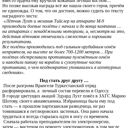
вместо ордена ему вручили кожаный лётный костюм…
Но позже высокая награда всё же нашла своего героя, причём
не единожды. О том, что он достоин, можно судить по тексту
наградного листа:
«Лётчик Лухт и механик Тийслер на аппарате М-9
производили боевые полёты с начала и до конца кампании …
на аппаратах с ненадёжными моторами, и, несмотря на это,
действия лётчиков отмечались смелостью и хорошими
результатами.
Все полёты производились под сильным орудийным огнём
неприятеля, на высоте не более 700-1200 метров… При
полётах обстреливали противника пулемётным огнём
и наводили панику на корабли и сухопутные части
противника, о чем неоднократно упоминалось в агентурных
сведениях»
.
Под стать друг другу …
После разгрома Врангеля Туркестанский отряд
расформировали, а личный состав перевели в Одессу.
В городе цветущих акаций Эдуард Лухт повёл в ЗАГС Марию
Шотову, своего авиамеханика. Избранница была ему под
стать — в прошлом партизанская разведчица, не раз
томившаяся в петлюровских застенках. Она рано начала
трудиться и всегда старалась идти в ногу со временем.
Сначала работала преподавателем по электроэнергии,
затем — мастером по ремонту электромоторов, в том числе