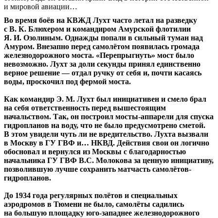
и мировой авиации…
Во время боёв на КВЖД Лухт часто летал на разведку
с В. К. Блюхером и командиром Амурской флотилии
Я. И. Озолиным. Однажды попали в сильный туман над
Амуром. Внезапно перед самолётом появилась громада
железнодорожного моста. «Перепрыгнуть» мост было
невозможно. Лухт за доли секунды принял единственно
верное решение — отдал ручку от себя и, почти касаясь
воды, проскочил под фермой моста.
Как командир Э. М. Лухт был инициативен и смело брал
на себя ответственность перед вышестоящим
начальством. Так, он построил мосты-аппарели для спуска
гидропланов на воду, что не было предусмотрено сметой.
В этом увидели чуть ли не вредительство. Лухта вызвали
в Москву в ГУ ГВФ и… НКВД. Действия свои он логично
обосновал и вернулся из Москвы с благодарностью
начальника ГУ ГВФ B.C. Молокова за ценную инициативу,
позволившую лучше сохранить матчасть самолётов-
гидропланов.
До 1934 года регулярных полётов и специальных
аэродромов в Тюмени не было, самолёты садились
на большую площадку юго-западнее железнодорожного