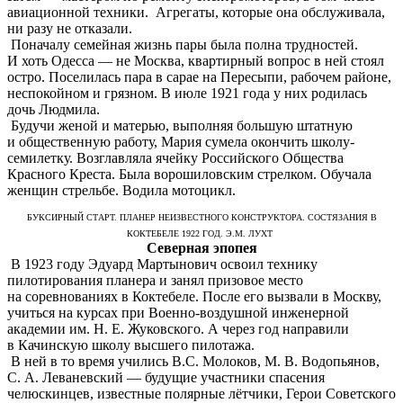
авиационной техники. Агрегаты, которые она обслуживала,
ни разу не отказали.
Поначалу семейная жизнь пары была полна трудностей.
И хоть Одесса — не Москва, квартирный вопрос в ней стоял
остро. Поселилась пара в сарае на Пересыпи, рабочем районе,
неспокойном и грязном. В июле 1921 года у них родилась
дочь Людмила.
Будучи женой и матерью, выполняя большую штатную
и общественную работу, Мария сумела окончить школу-
семилетку. Возглавляла ячейку Российского Общества
Красного Креста. Была ворошиловским стрелком. Обучала
женщин стрельбе. Водила мотоцикл.
БУКСИРНЫЙ СТАРТ. ПЛАНЕР НЕИЗВЕСТНОГО КОНСТРУКТОРА. СОСТЯЗАНИЯ В
КОКТЕБЕЛЕ 1922 ГОД. Э.М. ЛУХТ
Северная эпопея
В 1923 году Эдуард Мартынович освоил технику
пилотирования планера и занял призовое место
на соревнованиях в Коктебеле. После его вызвали в Москву,
учиться на курсах при Военно-воздушной инженерной
академии им. Н. Е. Жуковского. А через год направили
в Качинскую школу высшего пилотажа.
В ней в то время учились B.C. Молоков, М. В. Водопьянов,
С. А. Леваневский — будущие участники спасения
челюскинцев, известные полярные лётчики, Герои Советского