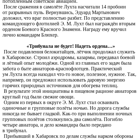
потопленным советской авиацией.
После сражения в самолёте Лухта насчитали 14 пробоин
от разрывных пуль. Вернувшись, Эдуард Мартынович
доложил, что враг полностью разбит. По представлению
командующего флотилией Э. М. Лухт был награждён вторым
орденом Боевого Красного Знамени. Награду ему вручил
лично командарм Блюхер.
«Трибунала не будет! Надеть ордена…»
После подавления белокитайцев, лётчик продолжал служить
в Хабаровске. Строил аэродромы, казармы, передавал боевой
и лётный опыт молодёжи. Одной из главных его задач была
забота о быте авиаторов-краснофлотцев. Практический
ум Лухта всегда находил что-то новое, полезное, нужное. Так,
например, он предложил использовать даровую энергию
горячих природных источников для обогрева теплиц.
В результате этой инициативы в пищевом рационе авиаторов
круглый год были свежие овощи.
Одним из первых в округе Э. М. Лухт стал осваивать
одиночные и групповые полёты ночью. Но дорога службы
никогда не бывает гладкой. Как-то при выполнении ночных
групповых полётов столкнулись два самолёта. Погибло
четыре авиатора, и дело командира было передано
в трибунал.
Прибывший в Хабаровск по делам службы нарком обороны