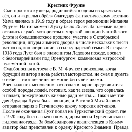
Крестник Фрунзе
Сын простого кузнеца, родившийся в одном из крымских
сёл, он и «крылья обрёл» благодаря фантастическому везению.
Удача явилась в 1919 году в образе героя революции Михаила
Фрунзе. На тот момент Лухту было 26 лет. За плечами парня
остались служба мотористом в морской авиации Балтийского
флота и большевистское прошлое: участие в Октябрьской
революции, штурм Зимнего дворца в числе нескольких тысяч
матросов, конвоирование в ссылку царской семьи. В феврале
1918 года Лухт был в знаменитом Ледовом походе, воевал
с белогвардейцами под Оренбургом, командовал матросской
пулемётной ротой.
Судьбоносная встреча с В. М. Фрунзе произошла, когда
будущий авиатор вновь работал мотористом, не смея и думать
о небе — низшие чины не могли быть лётчиками.
Военачальник мгновенно распознал в парне представителя
особой породы людей, готовых, как та звезда, что сорвалась
и падает, пожертвовать жизнью ради мечты… Такой мечтой
для Эдуарда Лухта была авиация, и Василий Михайлович
отправил парня в Гатчинскую школу морских лётчиков.
После её окончания Лухт попал на Туркестанский фронт, где
в 1920 году был назначен командиром звена Туркестанского
гидроавиаотряда. За бомбардировку врангелевцев в Крыму
авиатор был представлен к ордену Красного Знамени. Правда,