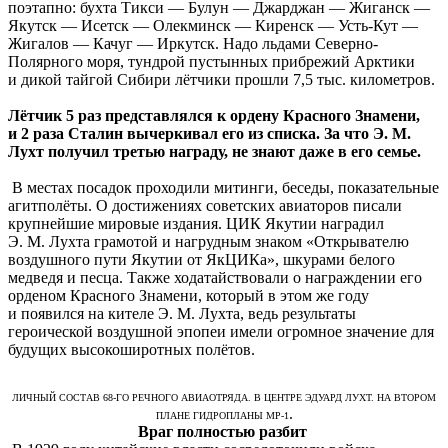
поэтапно: бухта Тикси — Булун — Джарджан — Жиганск —
Якутск — Исетск — Олекминск — Киренск — Усть-Кут —
Жигалов — Качуг — Иркутск. Надо льдами Северно-
Полярного моря, тундрой пустынных прибрежий Арктики
и дикой тайгой Сибири лётчики прошли 7,5 тыс. километров.
Лётчик 5 раз представлялся к ордену Красного Знамени,
и 2 раза Сталин вычеркивал его из списка. За что Э. М.
Лухт получил третью награду, не знают даже в его семье.
В местах посадок проходили митинги, беседы, показательные
агитполёты. О достижениях советских авиаторов писали
крупнейшие мировые издания. ЦИК Якутии наградил
Э. М. Лухта грамотой и нагрудным знаком «Открывателю
воздушного пути Якутии от ЯкЦИКа», шкурами белого
медведя и песца. Также ходатайствовали о награждении его
орденом Красного Знамени, который в этом же году
и появился на кителе Э. М. Лухта, ведь результаты
героической воздушной эпопеи имели огромное значение для
будущих высокоширотных полётов.
ЛИЧНЫЙ СОСТАВ 68-ГО РЕЧНОГО АВИАОТРЯДА. В ЦЕНТРЕ ЭДУАРД ЛУХТ. НА ВТОРОМ
.
ПЛАНЕ ГИДРОПЛАНЫ МР-1
Враг полностью разбит