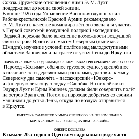
Союза. Дружеские отношения с ними Э. М. Лухт
поддерживал до конца своей жизни.
В конце 1926 года Управление Военно-воздушных сил
Рабоче-крестьянской Красной Армии рекомендовало
Э. М. Лухта в качестве командира лётного звена для участия
в Первой советской воздушной полярной экспедиции.
Задачей перехода было выяснение возможности воздушной
связи острова Врангеля с мысом Северным (ныне мыс
Шмидта), изучение условий полётов над малодоступными
областями Заполярья и на трассе от устья Лены до Иркутска.
ПАРОХОД «КОЛЫМА» ПОД КОМАНДОВАНИЕМ ПАВЛА ГРИГОРЬЕВИЧА МИЛОВЗОРОВА.
Пароход «Колыма», обычное грузовое судно, укреплённое
в носовой части деревянными распорами, доставил к мысу
Северному два самолёта – пассажирский «Юнкерс»
и фанерную летающую лодку «Савойя». На них лётчики
Эдуард Лухт и Ефим Кошелев должны были совершить полёт
на остров Врангеля. Потом на пароходе добраться со своими
машинами до устья Лены, откуда по воздуху отправиться
в Иркутск.
ВЫГРУЗКА САМОЛЕТОВ У МЫСА СЕВЕРНОГО. НА ПЕРВОМ ПЛАНЕ У
БОРТА «КОЛЫМЫ» «ЮНКЕРС», ЗА НИМ - «САВОЙЯ»
ЮНКЕРС КОШЕЛЕВА
В начале 20-х годов в Одесском гидроавиаотряде часто