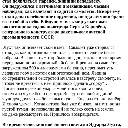
стал появляться паренёк, живший неподалёку.
Он подружился с лётчиками и механиками, часами
наблюдал, как взлетают и садятся самолёты. Вскоре ему
стали давать небольшие поручения, иногда лётчики брали
его с собой в небо. В будущем весь мир узнает имя
воспитанника гидроавиаотряда Сергея Королёва,
генерального конструктора ракетно-космической
промышленности СССР.
Лухт так описывает свой взлёт: «Самолёт уже оторвался
от воды, как прогалина кончилась, а высота ещё не была
набрана. Выключать мотор было поздно, так как в это время
перед нами встал огромный айсберг. Я решил на самолёте,
загруженном 500 килограммами бензина, перепрыгнуть
ледяную гору высотой с многоэтажный дом. Льдина
со стремительной быстротой мчалась навстречу самолёту, и,
чтобы не врезаться в неё, пришлось сделать „горку“…
Послышался резкий удар самолётного хвоста о лёд,
но пугаться уже было некогда. Вслед за первой льдиной
я увидел другую — более высокую… Ещё раз тот же манёвр.
И снова удача». Когда остров был уже близко, на пути встал
густой туман, не позволивший не только сесть на землю,
но даже рассмотреть её. Пришлось возвращаться.
Во время челюскинской эпопеи советами Эдуарда Лухта,