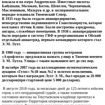
вокзала и на озеро Андреевское. Известные пилоты
Бабушкин, Молоков, Котов, Шевелев, Черевичный,
Масленников, Мазурук и др. в экспериментальном
порядке осваивали Тюменский Север.
В 1935 году было создало авиапредприятие,
непосредственно подчинявшееся Главсевморпути, которое
возглавил лётчик Клине. Были построены аэродромы,
ангары, служебные помещения. В 1938 г. авиапредприятие
было передано в систему ГВФ и реорганизовано в Обский
отдельный авиаотряд, первым командиром которого стал
Э. М. Лухт.
В 1980 году — инициативная группа ветеранов
«Аэрофлота» предложила назвать улицу в Тюмени именем
Э. М. Лухта. Улицы с таким названием нет до сих пор.
В октябре 2007 года на коллекционно-нумизматическом
аукцион «Гелос» №38 знак №2 в золотом исполнении,
которым был награжден Лухт Э. М., был продан за 26 000
долларов(при стартовой цене 5 000 долларов).
В августе 2018 года, за несколько дней до 125-летнего юбилея
героя, о его неординарной судьбе, а также плачевном
состоянии могилы на Текутьевском кладбище прочитал в
нашем издании«Территория опережающего развития»