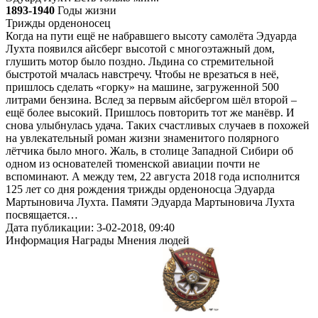
1893-1940
Годы жизни
Трижды орденоносец
Когда на пути ещё не набравшего высоту самолёта Эдуарда
Лухта появился айсберг высотой с многоэтажный дом,
глушить мотор было поздно. Льдина со стремительной
быстротой мчалась навстречу. Чтобы не врезаться в неё,
пришлось сделать «горку» на машине, загруженной 500
литрами бензина. Вслед за первым айсбергом шёл второй –
ещё более высокий. Пришлось повторить тот же манёвр. И
снова улыбнулась удача. Таких счастливых случаев в похожей
на увлекательный роман жизни знаменитого полярного
лётчика было много. Жаль, в столице Западной Сибири об
одном из основателей тюменской авиации почти не
вспоминают. А между тем, 22 августа 2018 года исполнится
125 лет со дня рождения трижды орденоносца Эдуарда
Мартыновича Лухта. Памяти Эдуарда Мартыновича Лухта
посвящается…
Дата публикации: 3-02-2018, 09:40
Информация
Награды
Мнения людей