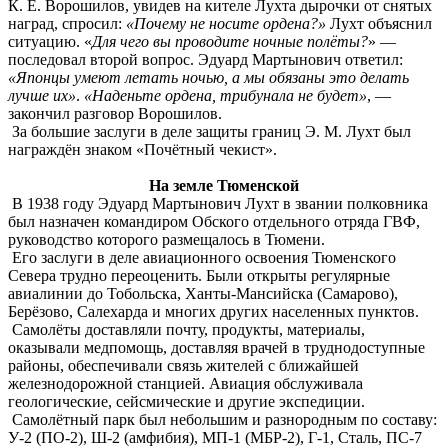
К. Е. Ворошилов, увидев на кителе Лухта дырочки от снятых
наград, спросил:
«Почему не носите ордена?»
Лухт объяснил
ситуацию. «
Для чего вы проводите ночные полёты?
» —
последовал второй вопрос. Эдуард Мартынович ответил:
«Японцы умеют летать ночью, а мы обязаны это делать
лучше их»
.
«Наденьте ордена, трибунала не будет»
, —
закончил разговор Ворошилов.
За большие заслуги в деле защиты границ Э. М. Лухт был
награждён знаком «Почётный чекист».
На земле Тюменской
В 1938 году Эдуард Мартынович Лухт в звании полковника
был назначен командиром Обского отдельного отряда ГВФ,
руководство которого размещалось в Тюмени.
Его заслуги в деле авиационного освоения Тюменского
Севера трудно переоценить. Были открыты регулярные
авиалинии до Тобольска, Ханты-Мансийска (Самарово),
Берёзово, Салехарда и многих других населенных пунктов.
Самолёты доставляли почту, продукты, материалы,
оказывали медпомощь, доставляя врачей в труднодоступные
районы, обеспечивали связь жителей с ближайшей
железнодорожной станцией. Авиация обслуживала
геологические, сейсмические и другие экспедиции.
Самолётный парк был небольшим и разнородным по составу:
У-2 (ПО-2), Ш-2 (амфибия), МП-1 (МБР-2), Г-1, Сталь, ПС-7