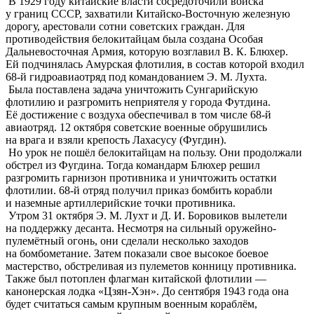
В 1929 году китайские власти сосредоточили войска
у границ СССР, захватили Китайско-Восточную железную
дорогу, арестовали сотни советских граждан. Для
противодействия белокитайцам была создана Особая
Дальневосточная Армия, которую возглавил В. К. Блюхер.
Ей подчинялась Амурская флотилия, в состав которой входил
68-й гидроавиаотряд под командованием Э. М. Лухта.
Была поставлена задача уничтожить Сунгарийскую
флотилию и разгромить неприятеля у города Футдина.
Её достижение с воздуха обеспечивал в том числе 68-й
авиаотряд. 12 октября советские военные обрушились
на врага и взяли крепость Лахасусу (Фугдин).
Но урок не пошёл белокитайцам на пользу. Они продолжали
обстрел из Фугдина. Тогда командарм Блюхер решил
разгромить гарнизон противника и уничтожить остатки
флотилии. 68-й отряд получил приказ бомбить корабли
и наземные артиллерийские точки противника.
Утром 31 октября Э. М. Лухт и Д. И. Боровиков вылетели
на поддержку десанта. Несмотря на сильный оружейно-
пулемётный огонь, они сделали несколько заходов
на бомбометание. Затем показали свое высокое боевое
мастерство, обстреливая из пулеметов конницу противника.
Также был потоплен флагман китайской флотилии —
канонерская лодка «Цзян-Хэн». До сентября 1943 года она
будет считаться самым крупным военным кораблём,