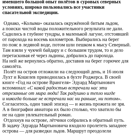
имевшего большой опыт полётов в суровых северных
условиях, широко пользовались все участники
спасательной экспедиции.
Однако, «Колыма» оказалась окружённой битым льдом,
а поиски чистой воды положительного результата не дали.
Садились в глубине тундры, в маленькой лагуне, отстоявшей
от парохода на восемь километров. Выбирались на берег
по пояс в ледяной воде, потом шли пешком к мысу Северный.
Там взяли у чукчей байдару и с большим трудом, то и дело
перетаскивая её через льдины, добрались до парохода.
На ней же вернулись обратно, доставив на берег горючее для
самолёта.
Полёт на остров отложили на следующий день, и 16 июля
Лухт и Кошелев приводнилась в бухте Роджерса. В своей
книге «Год на острове Врангеля» Эдуард Мартынович
вспоминал:
«С какой радостью встречали нас эти
отрезанные от мира люди! Так радушно и тепло нигде
и никогда больше не встречали нас ни раньше, ни потом»
.
Согласитесь, один такой эпизод — и жизнь прожита не зря.
А в биографии авиатора их было столько, что хватило бы
не на один увлекательный роман.
Отдохнув на острове, лётчики собрались в обратный путь.
В задачу Эдуарда Мартыновича входило пролететь западнее
острова — для разведки льдов. Маршрут преодолели