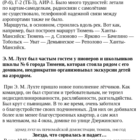
(Р-б), Г-2 (ТБ-3), АИР-1. Было много трудностей: летали
по картам-самоделкам, радиосвязи с самолётами
не существовало, телефонной надежной связи между
аэропортами также не было.
Маршруты, в основном, строились вдоль рек. Вот как,
например, был построен маршрут Тюмень — Ханты-
Мансийск: Тюмень — д. Созоново — Ярково — Бачелино —
Тобольск — Уват — Демьянеское — Реполово — Ханты-
Мансийск.
Э. М. Лухт был частым гостем у пионеров и школьников
школы № 6 города Тюмени, которая стояла рядом с его
домиком, неоднократно организовывал экскурсии детей
на аэродром.
При Э. М. Лухте пришло новое пополнение лётчиков. Как
командир, он был строгим и требовательным, не терпел
недисциплинированности, расхлябанности, разгильдяйства.
Был крут с пьяницами. В то же время, очень заботился
о благоустройстве своих подчиненных. Для них он добивался
более или менее благоустроенных квартир, а сам жил
в маленьком, на 4 окна, домике по улице Дзержинского.
ЭДУАРД ЛУХТ НА ПЕРВОМАЙСКОЙ ДЕМОНСТРАЦИИ, ТЮМЕНЬ, 1940 ГОД
Звезда, что сорвалась и падает…