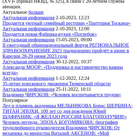
(XV)» (приказ НКВД, № 325), в связи с 20-летием службы
авиации.
Актуальное
больше
Актуальная информация
2-10-2023, 12:23
Продается уютный семейный ресторан «Траттория Тоскана»
Актуальная информация
2-10-2023, 12:00
Продается новая Фабрика-кухня «Погребок»
Актуальная информация
15-05-2023, 09:00
II ежегодный общенациональный форум РЕГИОНАЛЬНОЕ
ЗДРАВООХРАНЕНИЕ 2023 традиционно пройдёт в июне в
Карелии 28-29 июня 2023 года
Актуальная информация
30-12-2022, 10:37
Александр МООР: «Поддержка и наставничество важны
всегда»
Актуальная информация
1-12-2022, 12:24
35-летие поискового движения Тюменской области
Актуальная информация
25-11-2022, 10:11
Владимир ЧИРСКОВ: «Человек воспитывается трудом»
Популярное
Лед и пламень академика МЕЛЬНИКОВА
Борис ЩЕРБИНА:
ТИТАН ЭПОХИ. 100 лет со дня рождения
Юрий
ШАФРАНИК: «Я ЖЕЛАЮ РОССИИ БЛАГОПОЛУЧИЯ!»
Человек-легенда. ЭПОХА БОГОМЯКОВА: биография
трудолюбивого руководителя
Владимир ЧИРСКОВ: От
механика до министра
Виталий АКСЕНОВ: «Мой