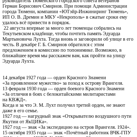
руководитель Тюменского городского совета ветеранов
Герман Борисович Смирнов. При помощи Администрации
города Тюмени, компании «ЮТэйр-Инжиниринг Тюмень»,
ИП О. В. Дремин и МКУ «Некрополь» в сжатые сроки ему
удалось всё привести в порядок.
22 августа впервые за много лет тюменцы собрались на
Текутьевском кладбище, чтобы почтить память Эдуарда
Мартыновича Лухта. Тогда вновь и заговорили об улице в его
честь. В декабре Г. Б. Смирнов обратился с этим
предложением в комиссию по топонимике. Возможно, в
ближайшее время мы расскажем вам, как пройти на улицу
Эдуарда Лухта.
14 декабря 1927 года — орден Красного Знамени
«За проявленное мужество» за поход к острову Врангеля.
13 февраля 1930 года — орден боевого Красного Знамени
«За отличия в боях с белокитайскими милитаристами
на КВЖД».
Когда и за что Э. М. Лухт получил третий орден, не знают
даже в его семье.
1927 год — нагрудный знак «Открывателю воздушного пути
Якутии от ЯкЦИКа».
1927 год — знак «За экспедицию на остров Врангеля. 1924».
15 октября 1935 года — знак «Почётный работник ВЧК-ГПУ