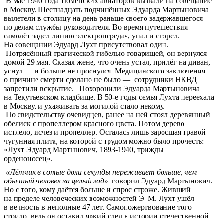
В мае 1940 года тюменских авиаторов вызвали на совещание
в Москву. Шестнадцать подчинённых Эдуарда Мартыновича
вылетели в столицу на день раньше своего задержавшегося
по делам службы руководителя. Во время путешествия
самолёт задел линию электропередач, упал и сгорел.
На совещании Эдуард Лухт присутствовал один.
Потрясённый трагической гибелью товарищей, он вернулся
домой 29 мая. Сказал жене, что очень устал, прилёг на диван,
уснул — и больше не проснулся. Медицинского заключения
о причине смерти сделано не было — сотрудники НКВД
запретили вскрытие. Похоронили Эдуарда Мартыновича
на Текутьевском кладбище. В 50-е годы семья Лухта переехала
в Москву, и ухаживать за могилой стало некому.
По свидетельству очевидцев, ранее на ней стоял деревянный
обелиск с пропеллером красного цвета. Потом дерево
истлело, исчез и пропеллер. Осталась лишь заросшая травой
чугунная плита, на которой с трудом можно было прочесть:
«Лухт Эдуард Мартынович, 1893-1940, трижды
орденоносец».
«Лётчик в сотые доли секунды переживает больше, чем
обычный человек за целый год»
, говорил Эдуард Мартынович.
Но с того, кому даётся больше и спрос строже. Живший
на пределе человеческих возможностей Э. М. Лухт ушёл
в вечность в неполные 47 лет. Самопожертвование того
стоило, ведь он оставил яркий след в истории отечественной