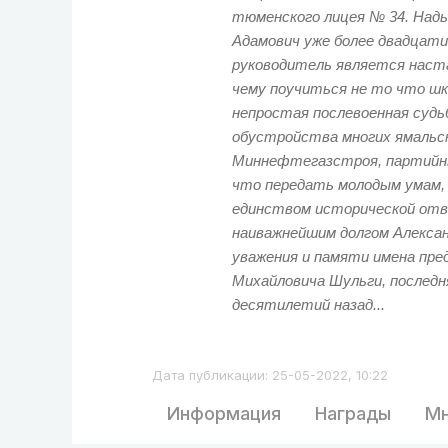
тюменского лицея № 34. Нады
Адамович уже более двадцати
руководитель является наста
чему поучиться не то что шко
непростая послевоенная судь
обустройства многих ямальс
Миннефтегазстроя, партийн
что передать молодым умам, и
единством исторической отв
наиважнейшим долгом Алекса
уважения и памяти имена пред
Михайловича Шульги, последн
десятилетий назад...
Дата публикации: 25-05-2022, 10:22
Информация
Награды
Мн