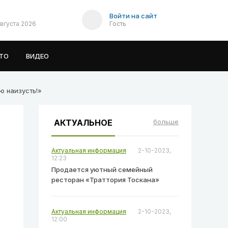
Войти на сайт
Августа 2026
Гость
ТО
ВИДЕО
ню наизусть!»
АКТУАЛЬНОЕ
больше
Актуальная информация
2-10-2023,
12:23
Продается уютный семейный
ресторан «Траттория Тоскана»
Актуальная информация
2-10-2023,
12:00