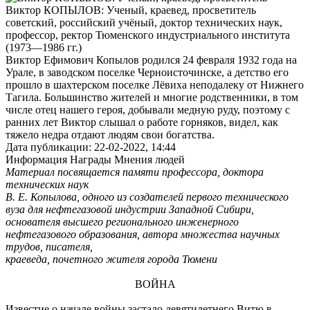
Виктор КОПЫЛОВ: Ученый, краевед, просветитель
советский, российский учёный, доктор технических наук,
профессор, ректор Тюменского индустриального института
(1973—1986 гг.)
Виктор Ефимович Копылов родился 24 февраля 1932 года на
Урале, в заводском поселке Черноисточинске, а детство его
прошло в шахтерском поселке Лёвиха неподалеку от Нижнего
Тагила. Большинство жителей и многие родственники, в том
числе отец нашего героя, добывали медную руду, поэтому с
ранних лет Виктор слышал о работе горняков, видел, как
тяжело недра отдают людям свои богатства.
Дата публикации: 22-02-2022, 14:44
Информация
Награды
Мнения людей
Материал посвящается памяти профессора, доктора
технических наук
В. Е. Копылова, одного из создателей первого технического
вуза для нефтегазовой индустрии Западной Сибири,
основателя высшего регионального инженерного
нефтегазового образования, автора множества научных
трудов, писателя,
краеведа, почетного жителя города Тюмени
ВОЙНА
Известие о начале войны застало девятилетнего Витю в