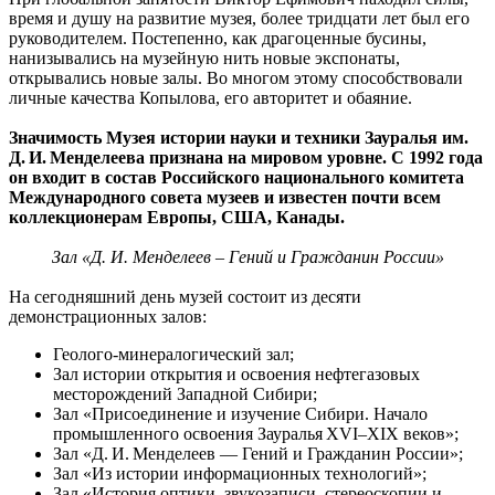
время и душу на развитие музея, более тридцати лет был его
руководителем. Постепенно, как драгоценные бусины,
нанизывались на музейную нить новые экспонаты,
открывались новые залы. Во многом этому способствовали
личные качества Копылова, его авторитет и обаяние.
Значимость Музея истории науки и техники Зауралья им.
Д. И. Менделеева признана на мировом уровне. С 1992 года
он входит в состав Российского национального комитета
Международного совета музеев и известен почти всем
коллекционерам Европы, США, Канады.
Зал «Д. И. Менделеев – Гений и Гражданин России»
На сегодняшний день музей состоит из десяти
демонстрационных залов:
Геолого-минералогический зал;
Зал истории открытия и освоения нефтегазовых
месторождений Западной Сибири;
Зал «Присоединение и изучение Сибири. Начало
промышленного освоения Зауралья XVI–XIX веков»;
Зал «Д. И. Менделеев — Гений и Гражданин России»;
Зал «Из истории информационных технологий»;
Зал «История оптики, звукозаписи, стереоскопии и