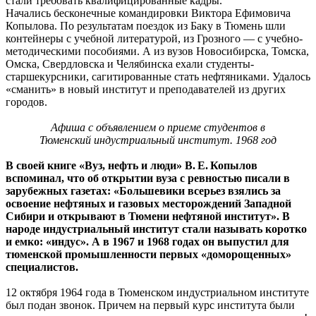
стали требовать квалифицированные кадры.
Начались бесконечные командировки Виктора Ефимовича
Копылова. По результатам поездок из Баку в Тюмень шли
контейнеры с учебной литературой, из Грозного — с учебно-
методическими пособиями. А из вузов Новосибирска, Томска,
Омска, Свердловска и Челябинска ехали студенты-
старшекурсники, сагитированные стать нефтяниками. Удалось
«сманить» в новый институт и преподавателей из других
городов.
Афиша с объявлением о приеме студентов в
Тюменский индустриальный институт. 1968 год
В своей книге «Вуз, нефть и люди» В. Е. Копылов
вспоминал, что об открытии вуза с ревностью писали в
зарубежных газетах: «Большевики всерьез взялись за
освоение нефтяных и газовых месторождений Западной
Сибири и открывают в Тюмени нефтяной институт». В
народе индустриальный институт стали называть коротко
и емко: «индус». А в 1967 и 1968 годах он выпустил для
тюменской промышленности первых «доморощенных»
специалистов.
12 октября 1964 года в Тюменском индустриальном институте
был подан звонок. Причем на первый курс института были