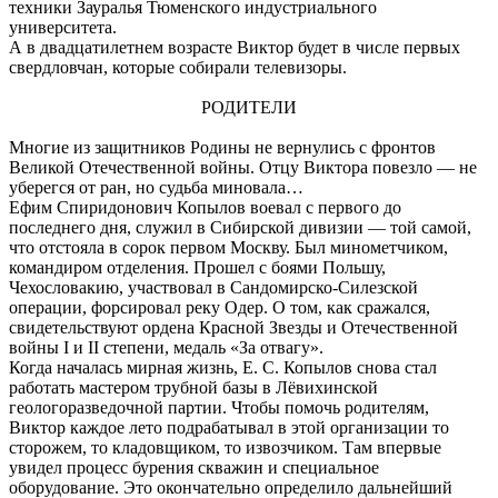
техники Зауралья Тюменского индустриального
университета.
А в двадцатилетнем возрасте Виктор будет в числе первых
свердловчан, которые собирали телевизоры.
РОДИТЕЛИ
Многие из защитников Родины не вернулись с фронтов
Великой Отечественной войны. Отцу Виктора повезло — не
уберегся от ран, но судьба миновала…
Ефим Спиридонович Копылов воевал с первого до
последнего дня, служил в Сибирской дивизии — той самой,
что отстояла в сорок первом Москву. Был минометчиком,
командиром отделения. Прошел с боями Польшу,
Чехословакию, участвовал в Сандомирско-Силезской
операции, форсировал реку Одер. О том, как сражался,
свидетельствуют ордена Красной Звезды и Отечественной
войны I и II степени, медаль «За отвагу».
Когда началась мирная жизнь, Е. С. Копылов снова стал
работать мастером трубной базы в Лёвихинской
геологоразведочной партии. Чтобы помочь родителям,
Виктор каждое лето подрабатывал в этой организации то
сторожем, то кладовщиком, то извозчиком. Там впервые
увидел процесс бурения скважин и специальное
оборудование. Это окончательно определило дальнейший