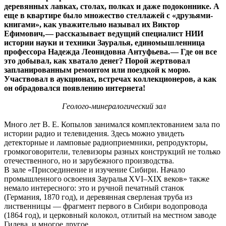
деревянных лавках, столах, полках и даже подоконнике. А
еще в квартире было множество стеллажей с «друзьями-
книгами», как уважительно называл их Виктор
Ефимович, — рассказывает ведущий специалист НИИ
истории науки и техники Зауралья, единомышленница
профессора Надежда Леонидовна Антуфьева. — Где он все
это добывал, как хватало денег? Порой жертвовал
запланированным ремонтом или поездкой к морю.
Участвовал в аукционах, встречах коллекционеров, а как
он обрадовался появлению интернета!
Геолого-минералогический зал
Много лет В. Е. Копылов занимался комплектованием зала по
истории радио и телевидения. Здесь можно увидеть
детекторные и ламповые радиоприемники, репродукторы,
громкоговорители, телевизоры разных конструкций не только
отечественного, но и зарубежного производства.
В зале «Присоединение и изучение Сибири. Начало
промышленного освоения Зауралья XVI–XIX веков» также
немало интересного: это и ручной печатный станок
(Германия, 1870 год), и деревянная сверленая труба из
лиственницы — фрагмент первого в Сибири водопровода
(1864 год), и церковный колокол, отлитый на местном заводе
Гилева, и многое другое.