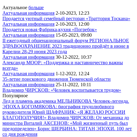
Актуальное
больше
Актуальная информация
2-10-2023, 12:23
Продается уютный семейный ресторан «Траттория Тоскана»
Актуальная информация
2-10-2023, 12:00
Продается новая Фабрика-кухня «Погребок»
Актуальная информация
15-05-2023, 09:00
II ежегодный общенациональный форум РЕГИОНАЛЬНОЕ
ЗДРАВООХРАНЕНИЕ 2023 традиционно пройдёт в июне в
Карелии 28-29 июня 2023 года
Актуальная информация
30-12-2022, 10:37
Александр МООР: «Поддержка и наставничество важны
всегда»
Актуальная информация
1-12-2022, 12:24
35-летие поискового движения Тюменской области
Актуальная информация
25-11-2022, 10:11
Владимир ЧИРСКОВ: «Человек воспитывается трудом»
Популярное
Лед и пламень академика МЕЛЬНИКОВА
Человек-легенда.
ЭПОХА БОГОМЯКОВА: биография трудолюбивого
руководителя
Юрий ШАФРАНИК: «Я ЖЕЛАЮ РОССИИ
БЛАГОПОЛУЧИЯ!»
Владимир ЧИРСКОВ: От механика до
министра
Виталий АКСЕНОВ: «Мой жизненный путь был
предопределен»
Борис ЩЕРБИНА: ТИТАН ЭПОХИ. 100 лет
со дня рождения