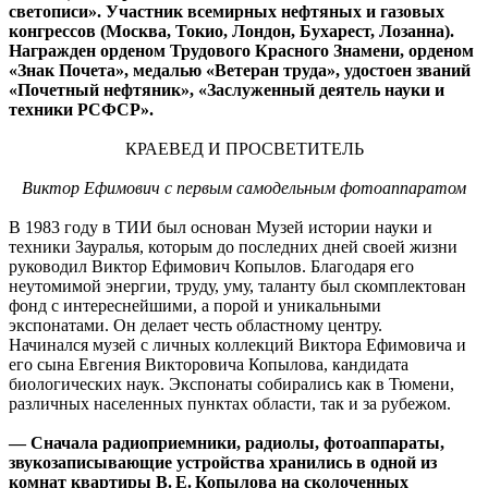
светописи». Участник всемирных нефтяных и газовых
конгрессов (Москва, Токио, Лондон, Бухарест, Лозанна).
Награжден орденом Трудового Красного Знамени, орденом
«Знак Почета», медалью «Ветеран труда», удостоен званий
«Почетный нефтяник», «Заслуженный деятель науки и
техники РСФСР».
КРАЕВЕД И ПРОСВЕТИТЕЛЬ
Виктор Ефимович с первым самодельным фотоаппаратом
В 1983 году в ТИИ был основан Музей истории науки и
техники Зауралья, которым до последних дней своей жизни
руководил Виктор Ефимович Копылов. Благодаря его
неутомимой энергии, труду, уму, таланту был скомплектован
фонд с интереснейшими, а порой и уникальными
экспонатами. Он делает честь областному центру.
Начинался музей с личных коллекций Виктора Ефимовича и
его сына Евгения Викторовича Копылова, кандидата
биологических наук. Экспонаты собирались как в Тюмени,
различных населенных пунктах области, так и за рубежом.
— Сначала радиоприемники, радиолы, фотоаппараты,
звукозаписывающие устройства хранились в одной из
комнат квартиры В. Е. Копылова на сколоченных