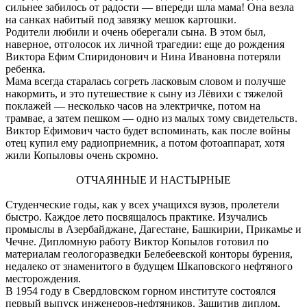
сильнее забилось от радости — впереди шла мама! Она везла
на санках набитый под завязку мешок картошки.
Родители любили и очень оберегали сына. В этом был,
наверное, отголосок их личной трагедии: еще до рождения
Виктора Ефим Спиридонович и Нина Ивановна потеряли
ребенка.
Мама всегда старалась согреть ласковым словом и получше
накормить, и это путешествие к сыну из Лёвихи с тяжелой
поклажей — несколько часов на электричке, потом на
трамвае, а затем пешком — одно из малых тому свидетельств.
Виктор Ефимович часто будет вспоминать, как после войны
отец купил ему радиоприемник, а потом фотоаппарат, хотя
жили Копыловы очень скромно.
ОТЧАЯННЫЕ И НАСТЫРНЫЕ
Студенческие годы, как у всех учащихся вузов, пролетели
быстро. Каждое лето посвящалось практике. Изучались
промыслы в Азербайджане, Дагестане, Башкирии, Прикамье и
Чечне. Дипломную работу Виктор Копылов готовил по
материалам геологоразведки Белебеевской конторы бурения,
недалеко от знаменитого в будущем Шкаповского нефтяного
месторождения.
В 1954 году в Свердловском горном институте состоялся
первый выпуск инженеров-нефтяников. Защитив диплом,