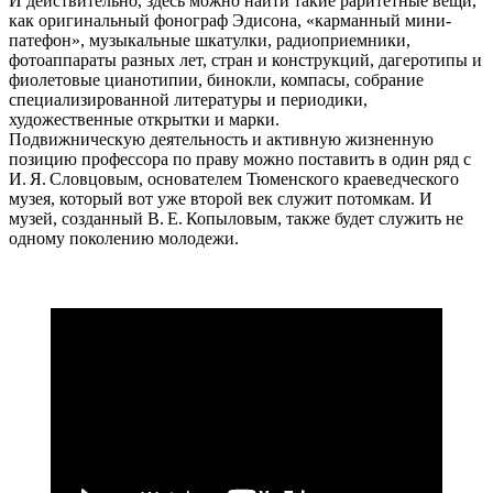
И действительно, здесь можно найти такие раритетные вещи,
как оригинальный фонограф Эдисона, «карманный мини-
патефон», музыкальные шкатулки, радиоприемники,
фотоаппараты разных лет, стран и конструкций, дагеротипы и
фиолетовые цианотипии, бинокли, компасы, собрание
специализированной литературы и периодики,
художественные открытки и марки.
Подвижническую деятельность и активную жизненную
позицию профессора по праву можно поставить в один ряд с
И. Я. Словцовым, основателем Тюменского краеведческого
музея, который вот уже второй век служит потомкам. И
музей, созданный В. Е. Копыловым, также будет служить не
одному поколению молодежи.