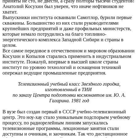
приняты не сто, не двести, а сразу полторы тысячи студентов!
Анатолий Косухин был уверен, что иначе нефтяников не
хватит.
Выпускники института осваивали Самотлор, бурили первые
скважины. Большинство из них стали руководителями
крупнейших предприятий и даже профильных министерств,
которые немало потрудились на благо топливно-
энергетического комплекса Западной Сибири и страны в
целом.
Все самое передовое в отечественном и мировом образовании
Косухин и Копылов старались применить в индустриальном
институте. Пожалуй, впервые в высшей школе страны
институт по уровню технологий и оснащения техникой
опережал ведущие промышленные предприятия.
Телевизионный учебный класс Звездного городка,
изготовленный в ТИИ
по заказу Центра подготовки космонавтов им. Ю. А.
Гагарина.
1981 год
В вузе был создан первый в СССР учебно-телевизионный
центр. Это ноу-хау стало уникальным подспорьем учебному
процессу, по радиорелейным линиям запускались
телевизионные программы, лекционные занятия стали
доступны и очникам, и заочникам. Так что дистанционное