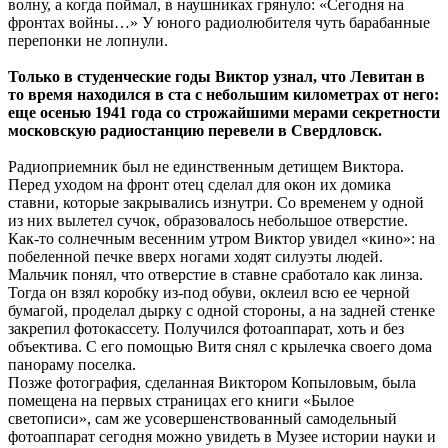
волну, а когда поймал, в наушниках грянуло: «Сегодня на
фронтах войны…» У юного радиолюбителя чуть барабанные
перепонки не лопнули.
Только в студенческие годы Виктор узнал, что Левитан в
то время находился в ста с небольшим километрах от него:
еще осенью 1941 года со строжайшими мерами секретности
московскую радиостанцию перевели в Свердловск.
Радиоприемник был не единственным детищем Виктора.
Перед уходом на фронт отец сделал для окон их домика
ставни, которые закрывались изнутри. Со временем у одной
из них вылетел сучок, образовалось небольшое отверстие.
Как-то солнечным весенним утром Виктор увидел «кино»: на
побеленной печке вверх ногами ходят силуэты людей.
Мальчик понял, что отверстие в ставне сработало как линза.
Тогда он взял коробку из-под обуви, оклеил всю ее черной
бумагой, проделал дырку с одной стороны, а на задней стенке
закрепил фотокассету. Получился фотоаппарат, хоть и без
объектива. С его помощью Витя снял с крылечка своего дома
панораму поселка.
Позже фотография, сделанная Виктором Копыловым, была
помещена на первых страницах его книги «Былое
светописи», сам же усовершенствованный самодельный
фотоаппарат сегодня можно увидеть в Музее истории науки и