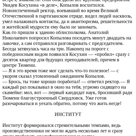
Увидев Косухина «в деле», Копылов восхитился.
Новоиспеченный ректор, воевавший во время Великой
Отечественной в партизанском отряде, видел людей насквозь,
умел налаживать контакты, да и авантюризма, решительности
и житейской мудрости ему было не занимать.
Как-то пришли к зданию облисполкома. Анатолий
Николаевич попросил Копылова посидеть минут двадцать на
лавочке, а сам отправился разговаривать с председателем.
Беседа затянулась часа на три. Наконец на пороге с
победоносным видом появился Косухин — «пробил» сразу с
десяток квартир для будущих преподавателей, причем в
центре Тюмени.
— Я в это время тоже мог сделать что-то полезное! — с
укором сказал утомленный ожиданием Копылов.
— Брось, ты тоже хорошо поработал! — ответил ректор. — Я
каждый раз показывал в окно на тебя, угрюмо сидящего на
скамейке: мол, вот — первый кандидат наук, бросивший ради
Тюмени благоустроенный Свердловск. Уже готов
разочароваться и уехать обратно, потому что жить негде!
ИНСТИТУТ
Институт формировался стремительными темпами, ведь
производственники не могли ждать несколько лет и сразу