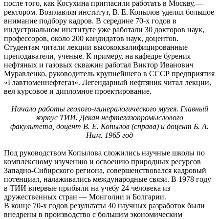
после того, как Косухина пригласили работать в Москву, —
ректором. Возглавляя институт, В. Е. Копылов уделял большое
внимание подбору кадров. В середине 70-х годов в
индустриальном институте уже работали 30 докторов наук,
профессоров, около 200 кандидатов наук, доцентов.
Студентам читали лекции высококвалифицированные
преподаватели, ученые. К примеру, на кафедре бурения
нефтяных и газовых скважин работал Виктор Иванович
Муравленко, руководитель крупнейшего в СССР предприятия
«Главтюменнефтегаз». Легендарный нефтяник читал лекции,
вел курсовое и дипломное проектирование.
Начало работы геолого-минералогического музея. Главный
корпус ТИИ. Декан нефтегазопромыслового
факультета, доцент В. Е. Копылов (справа) и доцент Б. А.
Ним. 1965 год
Под руководством Копылова сложились научные школы по
комплексному изучению и освоению природных ресурсов
Западно-Сибирского региона, совершенствовался кадровый
потенциал, налаживались международные связи. В 1978 году
в ТИИ впервые прибыли на учебу 24 человека из
дружественных стран — Монголии и Болгарии.
В конце 70-х годов результаты 40 научных разработок были
внедрены в производство с большим экономическим