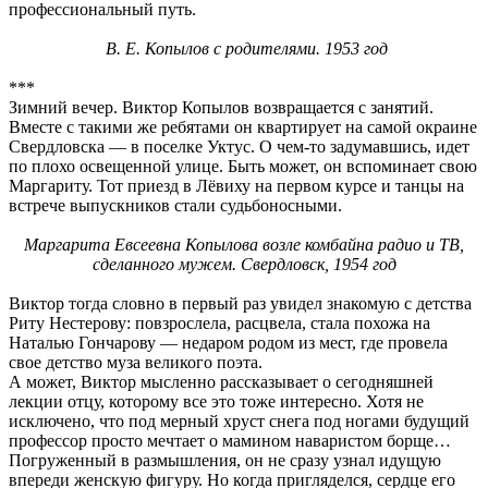
профессиональный путь.
В. Е. Копылов с родителями. 1953 год
***
Зимний вечер. Виктор Копылов возвращается с занятий.
Вместе с такими же ребятами он квартирует на самой окраине
Свердловска — в поселке Уктус. О чем-то задумавшись, идет
по плохо освещенной улице. Быть может, он вспоминает свою
Маргариту. Тот приезд в Лёвиху на первом курсе и танцы на
встрече выпускников стали судьбоносными.
Маргарита Евсеевна Копылова возле комбайна радио и ТВ,
сделанного мужем. Свердловск, 1954 год
Виктор тогда словно в первый раз увидел знакомую с детства
Риту Нестерову: повзрослела, расцвела, стала похожа на
Наталью Гончарову — недаром родом из мест, где провела
свое детство муза великого поэта.
А может, Виктор мысленно рассказывает о сегодняшней
лекции отцу, которому все это тоже интересно. Хотя не
исключено, что под мерный хруст снега под ногами будущий
профессор просто мечтает о мамином наваристом борще…
Погруженный в размышления, он не сразу узнал идущую
впереди женскую фигуру. Но когда пригляделся, сердце его