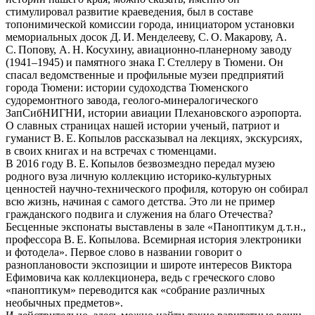
стимулировал развитие краеведения, был в составе
топонимической комиссии города, инициатором установки
мемориальных досок Д. И. Менделееву, С. О. Макарову, А.
С. Попову, А. Н. Косухину, авиационно-планерному заводу
(1941–1945) и памятного знака Г. Стеллеру в Тюмени. Он
спасал ведомственные и профильные музеи предприятий
города Тюмени: истории судоходства Тюменского
судоремонтного завода, геолого-минералогического
ЗапСибНИГНИ, истории авиации Плехановского аэропорта.
О славных страницах нашей истории ученый, патриот и
гуманист В. Е. Копылов рассказывал на лекциях, экскурсиях,
в своих книгах и на встречах с тюменцами.
В 2016 году В. Е. Копылов безвозмездно передал музею
родного вуза личную коллекцию историко-культурных
ценностей научно-технического профиля, которую он собирал
всю жизнь, начиная с самого детства. Это ли не пример
гражданского подвига и служения на благо Отечества?
Бесценные экспонаты выставлены в зале «Паноптикум д. т. н.,
профессора В. Е. Копылова. Всемирная история электроники
и фотодела». Первое слово в названии говорит о
разноплановости экспозиции и широте интересов Виктора
Ефимовича как коллекционера, ведь с греческого слово
«паноптикум» переводится как «собрание различных
необычных предметов».