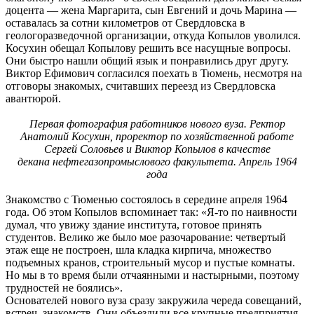
доцента — жена Маргарита, сын Евгений и дочь Марина —
оставалась за сотни километров от Свердловска в
геологоразведочной организации, откуда Копылов уволился.
Косухин обещал Копылову решить все насущные вопросы.
Они быстро нашли общий язык и понравились друг другу.
Виктор Ефимович согласился поехать в Тюмень, несмотря на
отговоры знакомых, считавших переезд из Свердловска
авантюрой.
Первая фотография работников нового вуза. Ректор
Анатолий Косухин, проректор по хозяйственной работе
Сергей Соловьев и Виктор Копылов в качестве
декана нефтегазопромыслового факультета. Апрель 1964
года
Знакомство с Тюменью состоялось в середине апреля 1964
года. Об этом Копылов вспоминает так: «Я-то по наивности
думал, что увижу здание института, готовое принять
студентов. Велико же было мое разочарование: четвертый
этаж еще не построен, шла кладка кирпича, множество
подъемных кранов, строительный мусор и пустые комнаты.
Но мы в то время были отчаянными и настырными, поэтому
трудностей не боялись».
Основателей нового вуза сразу закружила череда совещаний,
встреч, знакомств. Они объездили все крупные предприятия.