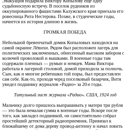
Эвакуация подарила Виктору Копылову еще одну
судьбоносную встречу. В поселок рудников из
оккупированного фашистами Калужского края приехала его
ровесница Рита Нестерова. Позже, в студенческие годы,
начнется их история длиною в жизнь.
ГРОМКАЯ ПОБЕДА
Небольшой бревенчатый домик Копыловых находился на
самой окраине Лёвихи. Рядом был расположен лагерь для
политических заключенных, обнесенный высоким забором с
колючей проволокой и вышками. В военные годы там
содержали пленных — румын и немцев. Мама Виктора
работала в лагерной столовой, домой приходила за полночь.
Сын, как и многие ребятишки той поры, был предоставлен
сам себе. Как-то, проходя черед поселковый базарчик, Витя
увидел подшивку журналов «Радио» за 20-е годы.
Титульный лист журнала «Радио». США, 1924 год
Мальчику долго пришлось выпрашивать у матери три рубля
— это была немалая сумма в военные годы. Вскоре после
того, как завладел подшивкой, он самостоятельно собрал
простейший детекторный радиоприемник. Привязал к
ближайшему от дома дереву провод-антенну и начал ловить