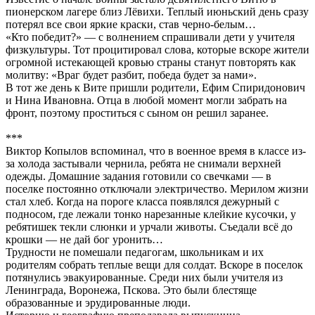
пионерском лагере близ Лёвихи. Теплый июньский день сразу
потерял все свои яркие краски, став черно-белым…
«Кто победит?» — с волнением спрашивали дети у учителя
физкультуры. Тот процитировал слова, которые вскоре жители
огромной истекающей кровью страны станут повторять как
молитву: «Враг будет разбит, победа будет за нами».
В тот же день к Вите пришли родители, Ефим Спиридонович
и Нина Ивановна. Отца в любой момент могли забрать на
фронт, поэтому проститься с сыном он решил заранее.
***
Виктор Копылов вспоминал, что в военное время в классе из-
за холода застывали чернила, ребята не снимали верхней
одежды. Домашние задания готовили со свечками — в
поселке постоянно отключали электричество. Мерилом жизни
стал хлеб. Когда на пороге класса появлялся дежурный с
подносом, где лежали тонко нарезанные клейкие кусочки, у
ребятишек текли слюнки и урчали животы. Съедали всё до
крошки — не дай бог уронить…
Трудности не помешали педагогам, школьникам и их
родителям собрать теплые вещи для солдат. Вскоре в поселок
потянулись эвакуированные. Среди них были учителя из
Ленинграда, Воронежа, Пскова. Это были блестяще
образованные и эрудированные люди.