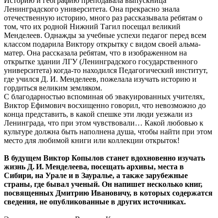
Историю и географию преподавала выпускница
Ленинградского университета. Она прекрасно знала
отечественную историю, много раз рассказывала ребятам о
том, что их родной Нижний Тагил посещал великий
Менделеев. Однажды за учебные успехи педагог перед всем
классом подарила Виктору открытку с видом своей альма-
матер. Она рассказала ребятам, что в изображенном на
открытке здании ЛГУ (Ленинградского государственного
университета) когда-то находился Педагогический институт,
где учился Д. И. Менделеев, пожелала изучать историю и
гордиться великим земляком.
С благодарностью вспоминая об эвакуированных учителях,
Виктор Ефимович восхищенно говорил, что невозможно до
конца представить, в какой спешке эти люди уезжали из
Ленинграда, что при этом чувствовали… Какой любовью к
культуре должна быть наполнена душа, чтобы найти при этом
место для любимой книги или коллекции открыток!
В будущем Виктор Копылов станет вдохновенно изучать
жизнь Д. И. Менделеева, посещать архивы, места в
Сибири, на Урале и в Зауралье, а также зарубежные
страны, где бывал ученый. Он напишет несколько книг,
посвященных Дмитрию Ивановичу, в которых содержатся
сведения, не опубликованные в других источниках.