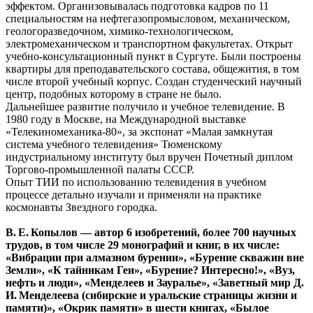
эффектом. Организовывалась подготовка кадров по 11
специальностям на нефтегазопромысловом, механическом,
геологоразведочном, химико-технологическом,
электромеханическом и транспортном факультетах. Открыт
учебно-консультационный пункт в Сургуте. Были построены
квартиры для преподавательского состава, общежития, в том
числе второй учебный корпус. Создан студенческий научный
центр, подобных которому в стране не было.
Дальнейшее развитие получило и учебное телевидение. В
1980 году в Москве, на Международной выставке
«Телекиномеханика-80», за экспонат «Малая замкнутая
система учебного телевидения» Тюменскому
индустриальному институту был вручен Почетный диплом
Торгово-промышленной палаты СССР.
Опыт ТИИ по использованию телевидения в учебном
процессе детально изучали и применяли на практике
космонавты Звездного городка.
В. Е. Копылов — автор 6 изобретений, более 700 научных
трудов, в том числе 29 монографий и книг, в их числе:
«Вибрации при алмазном бурении», «Бурение скважин вне
Земли», «К тайникам Геи», «Бурение? Интересно!», «Вуз,
нефть и люди», «Менделеев и Зауралье», «Заветный мир Д.
И. Менделеева (сибирские и уральские страницы жизни и
памяти)», «Окрик памяти» в шести книгах, «Былое