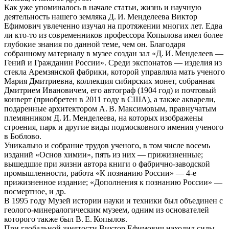
Как уже упоминалось в начале статьи, жизнь и научную
деятельность нашего земляка Д. И. Менделеева Виктор
Ефимович увлеченно изучал на протяжении многих лет. Едва
ли кто-то из современников профессора Копылова имел более
глубокие знания по данной теме, чем он. Благодаря
собранному материалу в музее создан зал «Д. И. Менделеев —
Гений и Гражданин России». Среди экспонатов — изделия из
стекла Аремзянской фабрики, которой управляла мать ученого
Мария Дмитриевна, коллекция сибирских монет, собранная
Дмитрием Ивановичем, его автограф (1904 год) и почтовый
конверт (приобретен в 2011 году в США), а также акварели,
подаренные архитектором А. В. Максимовым, правнучатым
племянником Д. И. Менделеева, на которых изображены
строения, парк и другие виды подмосковного имения ученого
в Боблово.
Уникально и собрание трудов ученого, в том числе восемь
изданий «Основ химии», пять из них — прижизненные;
вышедшие при жизни автора книги о фабрично-заводской
промышленности, работа «К познанию России» — 4-е
прижизненное издание; «Дополнения к познанию России» —
посмертное, и др.
В 1995 году Музей истории науки и техники был объединен с
геолого-минералогическим музеем, одним из основателей
которого также был В. Е. Копылов.
При глобальной занятости Виктор Ефимович находил силы,