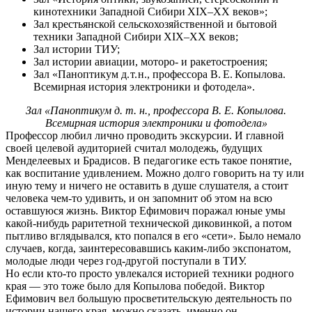
кинотехники Западной Сибири XIX–XX веков»;
Зал крестьянской сельскохозяйственной и бытовой
техники Западной Сибири XIX–XX веков;
Зал истории ТИУ;
Зал истории авиации, моторо- и ракетостроения;
Зал «Паноптикум д. т. н., профессора В. Е. Копылова.
Всемирная история электроники и фотодела».
Зал «Паноптикум д. т. н., профессора В. Е. Копылова.
Всемирная история электроники и фотодела»
Профессор любил лично проводить экскурсии. И главной
своей целевой аудиторией считал молодежь, будущих
Менделеевых и Брадисов. В педагогике есть такое понятие,
как воспитание удивлением. Можно долго говорить на ту или
иную тему и ничего не оставить в душе слушателя, а стоит
человека чем-то удивить, и он запомнит об этом на всю
оставшуюся жизнь. Виктор Ефимович поражал юные умы
какой-нибудь раритетной технической диковинкой, а потом
пытливо вглядывался, кто попался в его «сети». Было немало
случаев, когда, заинтересовавшись каким-либо экспонатом,
молодые люди через год-другой поступали в ТИУ.
Но если кто-то просто увлекался историей техники родного
края — это тоже было для Копылова победой. Виктор
Ефимович вел большую просветительскую деятельность по
истории нашего края, можно сказать, именно он