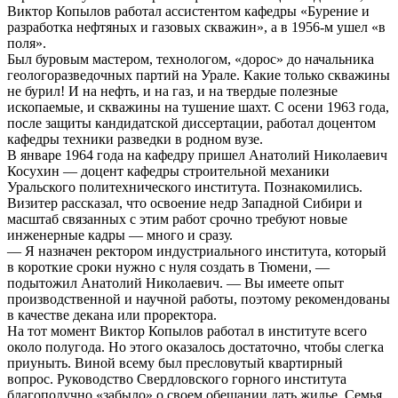
Виктор Копылов работал ассистентом кафедры «Бурение и
разработка нефтяных и газовых скважин», а в 1956-м ушел «в
поля».
Был буровым мастером, технологом, «дорос» до начальника
геологоразведочных партий на Урале. Какие только скважины
не бурил! И на нефть, и на газ, и на твердые полезные
ископаемые, и скважины на тушение шахт. С осени 1963 года,
после защиты кандидатской диссертации, работал доцентом
кафедры техники разведки в родном вузе.
В январе 1964 года на кафедру пришел Анатолий Николаевич
Косухин — доцент кафедры строительной механики
Уральского политехнического института. Познакомились.
Визитер рассказал, что освоение недр Западной Сибири и
масштаб связанных с этим работ срочно требуют новые
инженерные кадры — много и сразу.
— Я назначен ректором индустриального института, который
в короткие сроки нужно с нуля создать в Тюмени, —
подытожил Анатолий Николаевич. — Вы имеете опыт
производственной и научной работы, поэтому рекомендованы
в качестве декана или проректора.
На тот момент Виктор Копылов работал в институте всего
около полугода. Но этого оказалось достаточно, чтобы слегка
приуныть. Виной всему был пресловутый квартирный
вопрос. Руководство Свердловского горного института
благополучно «забыло» о своем обещании дать жилье. Семья