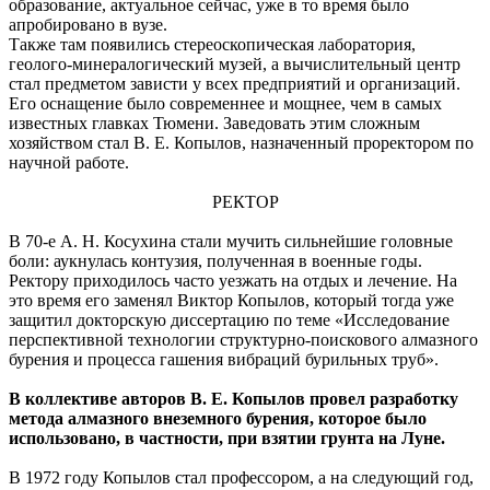
образование, актуальное сейчас, уже в то время было
апробировано в вузе.
Также там появились стереоскопическая лаборатория,
геолого-минералогический музей, а вычислительный центр
стал предметом зависти у всех предприятий и организаций.
Его оснащение было современнее и мощнее, чем в самых
известных главках Тюмени. Заведовать этим сложным
хозяйством стал В. Е. Копылов, назначенный проректором по
научной работе.
РЕКТОР
В 70-е А. Н. Косухина стали мучить сильнейшие головные
боли: аукнулась контузия, полученная в военные годы.
Ректору приходилось часто уезжать на отдых и лечение. На
это время его заменял Виктор Копылов, который тогда уже
защитил докторскую диссертацию по теме «Исследование
перспективной технологии структурно-поискового алмазного
бурения и процесса гашения вибраций бурильных труб».
В коллективе авторов В. Е. Копылов провел разработку
метода алмазного внеземного бурения, которое было
использовано, в частности, при взятии грунта на Луне.
В 1972 году Копылов стал профессором, а на следующий год,