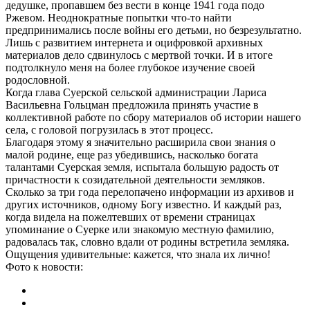
дедушке, пропавшем без вести в конце 1941 года подо
Ржевом. Неоднократные попытки что‑то найти
предпринимались после войны его детьми, но безрезультатно.
Лишь с развитием интернета и оцифровкой архивных
материалов дело сдвинулось с мертвой точки. И в итоге
подтолкнуло меня на более глубокое изучение своей
родословной.
Когда глава Суерской сельской администрации Лариса
Васильевна Гольцман предложила принять участие в
коллективной работе по сбору материалов об истории нашего
села, с головой погрузилась в этот процесс.
Благодаря этому я значительно расширила свои знания о
малой родине, еще раз убедившись, насколько богата
талантами Суерская земля, испытала большую радость от
причастности к созидательной деятельности земляков.
Сколько за три года перелопачено информации из архивов и
других источников, одному Богу известно. И каждый раз,
когда видела на пожелтевших от времени страницах
упоминание о Суерке или знакомую местную фамилию,
радовалась так, словно вдали от родины встретила земляка.
Ощущения удивительные: кажется, что знала их лично!
Фото к новости: