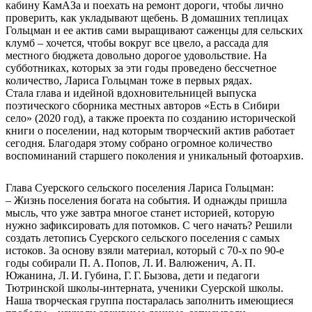
кабину КамАЗа и поехать на ремонт дороги, чтобы лично
проверить, как укладывают щебень. В домашних теплицах
Гольцман и ее актив сами выращивают саженцы для сельских
клумб – хочется, чтобы вокруг все цвело, а рассада для
местного бюджета довольно дорогое удовольствие. На
субботниках, которых за эти годы проведено бессчетное
количество, Лариса Гольцман тоже в первых рядах.
Стала глава и идейной вдохновительницей выпуска
поэтического сборника местных авторов «Есть в Сибири
село» (2020 год), а также проекта по созданию исторической
книги о поселении, над которым творческий актив работает
сегодня. Благодаря этому собрано огромное количество
воспоминаний старшего поколения и уникальный фотоархив.
Глава Суерского сельского поселения Лариса Гольцман:
– Жизнь поселения богата на события. И однажды пришла
мысль, что уже завтра многое станет историей, которую
нужно зафиксировать для потомков. С чего начать? Решили
создать летопись Суерского сельского поселения с самых
истоков. За основу взяли материал, который с 70‑х по 90‑е
годы собирали П. А. Попов, Л. И. Валюженич, А. П.
Южанина, Л. И. Губина, Г. Г. Бызова, дети и педагоги
Тютринской школы-интерната, ученики Суерской школы.
Наша творческая группа постаралась заполнить имеющиеся