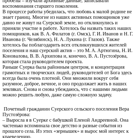
пробелы – изучали архивные данные, записывали
воспоминания старшего поколения.
В процессе работы убедилась, что любовь к малой родине не
знает границ. Многие из наших активных помощников уже
давно не живут на Суерской земле, но откликнулись и
приняли участие в работе. Хотелось бы назвать таких наших
помощников, как В. А. Филатов (г. Омск), Г. И. Иванов и Н. Г.
Иванова (г. Челябинск), Н. А. Лукина (г. Глазов). Также
хотелось бы поблагодарить всех откликнувшихся жителей
поселения и наш суерский актив – это М. А. Артюгина, Н. И.
Коновалова, В. В. Архипова и, конечно, В. А. Пустозёрова,
которая стала руководителем проекта.
Раньше Суерка была районным центром, и концентрация
грамотных и творческих людей, руководителей от Бога здесь
всегда была очень плотной. Они множили вокруг себя
разумное, доброе, вечное, и оно продолжает жить в наших
земляках. Снова и снова убеждаюсь, что с нашими людьми
можно решить любую, даже самую сложную задачу.
Почетный гражданин Суерского сельского поселения Вера
Пустозёрова:
– Выросла я в Суерке с бабушкой Еленой Андреевной. Она
частенько вспоминала свое детство и разные события из
прошлого села. Из этих «зернышек» и вырос мой интерес к
краеведению.