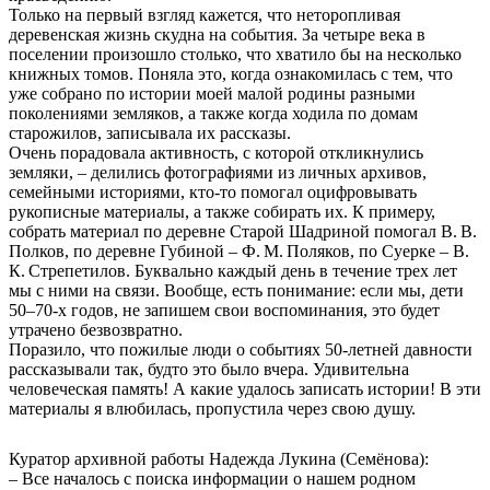
Только на первый взгляд кажется, что неторопливая
деревенская жизнь скудна на события. За четыре века в
поселении произошло столько, что хватило бы на несколько
книжных томов. Поняла это, когда ознакомилась с тем, что
уже собрано по истории моей малой родины разными
поколениями земляков, а также когда ходила по домам
старожилов, записывала их рассказы.
Очень порадовала активность, с которой откликнулись
земляки, – делились фотографиями из личных архивов,
семейными историями, кто‑то помогал оцифровывать
рукописные материалы, а также собирать их. К примеру,
собрать материал по деревне Старой Шадриной помогал В. В.
Полков, по деревне Губиной – Ф. М. Поляков, по Суерке – В.
К. Стрепетилов. Буквально каждый день в течение трех лет
мы с ними на связи. Вообще, есть понимание: если мы, дети
50–70‑х годов, не запишем свои воспоминания, это будет
утрачено безвозвратно.
Поразило, что пожилые люди о событиях 50‑летней давности
рассказывали так, будто это было вчера. Удивительна
человеческая память! А какие удалось записать истории! В эти
материалы я влюбилась, пропустила через свою душу.
Куратор архивной работы Надежда Лукина (Семёнова):
– Все началось с поиска информации о нашем родном