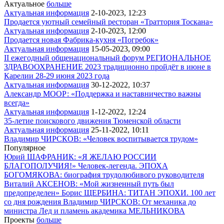
Актуальное
больше
Актуальная информация
2-10-2023, 12:23
Продается уютный семейный ресторан «Траттория Тоскана»
Актуальная информация
2-10-2023, 12:00
Продается новая Фабрика-кухня «Погребок»
Актуальная информация
15-05-2023, 09:00
II ежегодный общенациональный форум РЕГИОНАЛЬНОЕ
ЗДРАВООХРАНЕНИЕ 2023 традиционно пройдёт в июне в
Карелии 28-29 июня 2023 года
Актуальная информация
30-12-2022, 10:37
Александр МООР: «Поддержка и наставничество важны
всегда»
Актуальная информация
1-12-2022, 12:24
35-летие поискового движения Тюменской области
Актуальная информация
25-11-2022, 10:11
Владимир ЧИРСКОВ: «Человек воспитывается трудом»
Популярное
Юрий ШАФРАНИК: «Я ЖЕЛАЮ РОССИИ
БЛАГОПОЛУЧИЯ!»
Человек-легенда. ЭПОХА
БОГОМЯКОВА: биография трудолюбивого руководителя
Виталий АКСЕНОВ: «Мой жизненный путь был
предопределен»
Борис ЩЕРБИНА: ТИТАН ЭПОХИ. 100 лет
со дня рождения
Владимир ЧИРСКОВ: От механика до
министра
Лед и пламень академика МЕЛЬНИКОВА
Проекты
больше