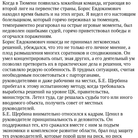
Когда в Тюмени появилась хоккейная команда, играющая во
второй лиге на первенстве страны, Борис Евдокимович
находил время бывать и на этих играх. Я видел его настоящим
болельщиком, который горячо переживал за тюменцев,
темпераментно реагировал на острые игровые моменты, был
недоволен ошибками судей, горячо приветствовал победы и
огорчался поражениям.
Борис Евдокимович никогда не принимал легковесных
решений, убеждался, что это не только его личное мнение, а
плод размышления многих соратников и сподвижников. Он
умел концентрировать опыт, зная других, а его деятельный ум
позволял претворить их в практические дела и решения, что
составляло редкую особенность. В трудных ситуациях, считая
необходимым посоветоваться с парторганами,
руководителями и даже рабочими на местах, Б.Е. Щербина
прибегал к этому испытанному методу, когда требовалась
выработка решений на уровне ЦК, правительства,
министерств. Летел туда, где решалась судьба того или иного
вводимого объекта, получить совет от местных
руководителей.
Б.Е. Щербина внимательно относился к кадрам. Ценил в
руководителе принципиальность и деловитость. Он
поддерживал тех, кто сражался вместе с ним за подъем
экономики и комплексное развитие области, брал под защиту
тех руководителей, которые порой шли на риск, но риск