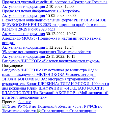
Продается уютный семейный ресторан «Траттория Тоскана»
Актуальная информация
2-10-2023, 12:00
Продается новая Фабрика-кухня «Погребок»
Актуальная информация
15-05-2023, 09:00
II ежегодный общенациональный форум РЕГИОНАЛЬНОЕ
ЗДРАВООХРАНЕНИЕ 2023 традиционно пройдёт в июне в
Карелии 28-29 июня 2023 года
Актуальная информация
30-12-2022, 10:37
Александр МООР: «Поддержка и наставничество важны
всегда»
Актуальная информация
1-12-2022, 12:24
35-летие поискового движения Тюменской области
Актуальная информация
25-11-2022, 10:11
Владимир ЧИРСКОВ: «Человек воспитывается трудом»
Популярное
Владимир ЧИРСКОВ: От механика до министра
Лед и
пламень академика МЕЛЬНИКОВА
Человек-легенда.
ЭПОХА БОГОМЯКОВА: биография трудолюбивого
руководителя
Борис ЩЕРБИНА: ТИТАН ЭПОХИ. 100 лет со
дня рождения
Юрий ШАФРАНИК: «Я ЖЕЛАЮ РОССИИ
БЛАГОПОЛУЧИЯ!»
Виталий АКСЕНОВ: «Мой жизненный
путь был предопределен»
Проекты
больше
75 лет РУФСБ по
Тюменской области
Сила женщины