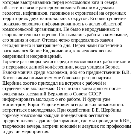
которые выстраивались перед комсомолом юга и севера
области в связи с развернувшимися большими делами
геологов, нефтяников, газовиков и строителей на огромных
территориях двух национальных округов. Его выступление
показало хорошую информированность о делах областной
комсомольской организации. Не было непродуманных и
скоропалительных оценок. Сказывались работа в комсомоле,
его знания и опыт. Отсюда четко определялись задачи
сегодняшнего и завтрашнего дня. Перед нами постепенно
раскрывался Борис Евдокимович, как человек весьма
одаренный и неординарный.
Горячие разговоры велись среди комсомольских работников и
в перерывах данной конференции, когда увидели Бориса
Евдокимовича среди молодежи, ибо его предшественник В.В.
Косов таким вниманием «не баловал» резерв партии.
Щербина охотно приходил на встречи с рабочей и
студенческой молодежью. Он считал своим долгом после
очередных заседаний Верховного Совета СССР
информировать молодых о его работе. И будучи уже
министром, Борис Евдокимович всегда искал возможность
встретиться с молодежью. При содействии Б.Е. Щербины
горкому комсомола каждый понедельник бесплатно
предоставлялось здание филармонии, где мы проводили КВН,
творческие вечера, встречи юношей и девушек по профессиям
и другие мероприятия.