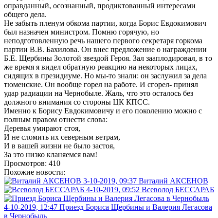
оправданный, осознанный, продиктованный интересами
общего дела.
Не забыть пленум обкома партии, когда Борис Евдокимович
был назначен министром. Помню горячую, но
неподготовленную речь нашего первого секретаря горкома
партии В.В. Бахилова. Он внес предложение о награждении
Б.Е. Щербины Золотой звездой Героя. Зал зааплодировал, в то
же время я видел обратную реакцию на некоторых лицах,
сидящих в президиуме. Но мы-то знали: он заслужил за дела
тюменские. Он вообще горел на работе. И сгорел- принял
удар радиации на Чернобыле. Жаль, что это осталось без
должного внимания со стороны ЦК КПСС.
Именно к Борису Евдокимовичу и его поколению можно с
полным правом отнести слова:
Деревья умирают стоя,
И не сломить их северным ветрам,
И в вашей жизни не было застоя,
За это низко кланяемся вам!
Просмотров: 410
Похожие новости:
3-10-2019, 09:37
Виталий АКСЕНОВ
4-10-2019, 09:52
Всеволод БЕССАРАБ
4-10-2019, 12:47
Приезд Бориса Щербины и Валерия Легасова
в Чернобыль