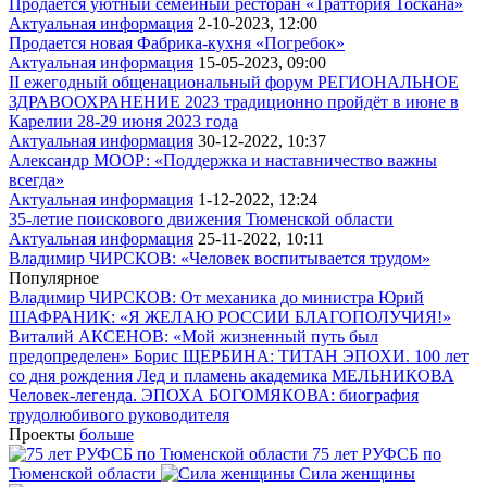
Продается уютный семейный ресторан «Траттория Тоскана»
Актуальная информация
2-10-2023, 12:00
Продается новая Фабрика-кухня «Погребок»
Актуальная информация
15-05-2023, 09:00
II ежегодный общенациональный форум РЕГИОНАЛЬНОЕ
ЗДРАВООХРАНЕНИЕ 2023 традиционно пройдёт в июне в
Карелии 28-29 июня 2023 года
Актуальная информация
30-12-2022, 10:37
Александр МООР: «Поддержка и наставничество важны
всегда»
Актуальная информация
1-12-2022, 12:24
35-летие поискового движения Тюменской области
Актуальная информация
25-11-2022, 10:11
Владимир ЧИРСКОВ: «Человек воспитывается трудом»
Популярное
Владимир ЧИРСКОВ: От механика до министра
Юрий
ШАФРАНИК: «Я ЖЕЛАЮ РОССИИ БЛАГОПОЛУЧИЯ!»
Виталий АКСЕНОВ: «Мой жизненный путь был
предопределен»
Борис ЩЕРБИНА: ТИТАН ЭПОХИ. 100 лет
со дня рождения
Лед и пламень академика МЕЛЬНИКОВА
Человек-легенда. ЭПОХА БОГОМЯКОВА: биография
трудолюбивого руководителя
Проекты
больше
75 лет РУФСБ по
Тюменской области
Сила женщины