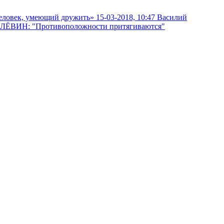
15-03-2018, 10:47
Василий
 ЛЁВИН: "Противоположности притягиваются"