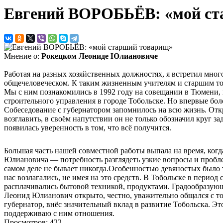
Евгений ВОРОБЬЁВ: «мой ст
Мнение о:
Рокецком Леониде Юлиановиче
Работая на разных хозяйственных должностях, я встретил мног
общечеловеческом. К таким жизненным учителям и старшим т
Мы с ним познакомились в 1992 году на совещании в Тюмени, 
строительного управления в городе Тобольске. Но впервые бол
Собеседование с губернатором запомнилось на всю жизнь. От
возглавить, в своём напутствии он не только обозначил круг з
появилась уверенность в том, что всё получится.
Большая часть нашей совместной работы выпала на время, когда
Юлиановича — потребность разглядеть узкие вопросы и проблемы
самом деле не бывает никогда.Особенностью девяностых было 
нас возлагались, не имея на это средств. В Тобольске в перио
расплачивались бытовой техникой, продуктами. Градообразующ
Леонид Юлианович открыто, честно, уважительно общался с то
губернатор, внёс значительный вклад в развитие Тобольска. Э
поддерживаю с ним отношения.
Просмотров: 422