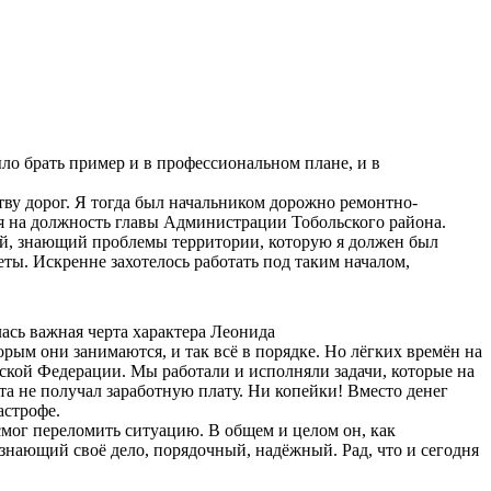
ло брать пример и в профессиональном плане, и в
тву дорог. Я тогда был начальником дорожно ремонтно-
ия на должность главы Администрации Тобольского района.
ый, знающий проблемы территории, которую я должен был
еты. Искренне захотелось работать под таким началом,
лась важная черта характера Леонида
орым они занимаются, и так всё в порядке. Но лёгких времён на
йской Федерации. Мы работали и исполняли задачи, которые на
та не получал заработную плату. Ни копейки! Вместо денег
астрофе.
смог переломить ситуацию. В общем и целом он, как
знающий своё дело, порядочный, надёжный. Рад, что и сегодня