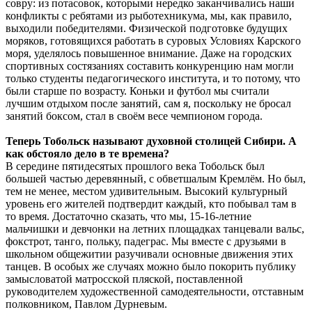
совру: из потасовок, которыми нередко заканчивались наши
конфликты с ребятами из рыботехникума, мы, как правило,
выходили победителями. Физической подготовке будущих
моряков, готовящихся работать в суровых Условиях Карского
моря, уделялось повышенное внимание. Даже на городских
спортивных состязаниях составить конкуренцию нам могли
только студенты педагогического института, и то потому, что
были старше по возрасту. Коньки и футбол мы считали
лучшим отдыхом после занятий, сам я, поскольку не бросал
занятий боксом, стал в своём весе чемпионом города.
Теперь Тобольск называют духовной столицей Сибири. А
как обстояло дело в те времена?
В середине пятидесятых прошлого века Тобольск был
большей частью деревянный, с обветшалым Кремлём. Но был,
тем не менее, местом удивительным. Высокий культурный
уровень его жителей подтвердит каждый, кто побывал там в
то время. Достаточно сказать, что мы, 15-16-летние
мальчишки и девчонки на летних площадках танцевали вальс,
фокстрот, танго, польку, падеграс. Мы вместе с друзьями в
школьном общежитии разучивали основные движения этих
танцев. В особых же случаях можно было покорить публику
замысловатой матросской пляской, поставленной
руководителем художественной самодеятельности, отставным
полковником, Павлом Дурневым.