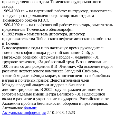
производственного отдела Тюменского судоремонтного
завода.
1969-1980 гг. – на партийной работе: инструктор, заместитель
заведующего промышленно-транспортным отделом
Тюменского обкома КПСС.
1980-1992 гг. – на профсоюзной работе: секретарь, заместитель
председателя Тюменского облсовпрофа.
С 1992 года – заместитель директора, директор
представительства Тобольского нефтехимического комбината
в Тюмени.
В последующие годы и по настоящее время руководитель
тюменского офиса подразделений компании Сибур.
Награжден орденом «Дружбы народов», медалями «За
трудовое отличие», «За доблестный труд. В ознаменование
100-летия со дня рождения В.И. Ленина», «За освоение недр и
развитие нефтегазового комплекса Западной Сибири»,
золотой медали «Фонда мира», многочисленных юбилейных
наград и почетных грамот. Действительный член
Международной академии лидеров в бизнесе и
администрировании. В 2005 году награжден дипломом и
золотой медалью имени Петра Великого «За выдающийся
вклад в развитие и укрепление государства Российского» от
Академии проблем безопасности, обороны и правопорядка.
Актуальное
больше
Актуальная информация
2-10-2023, 12:23