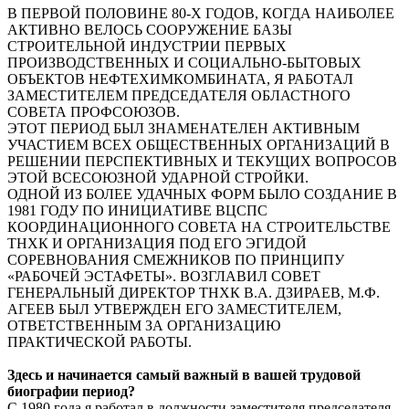
В ПЕРВОЙ ПОЛОВИНЕ 80-Х ГОДОВ, КОГДА НАИБОЛЕЕ
АКТИВНО ВЕЛОСЬ СООРУЖЕНИЕ БАЗЫ
СТРОИТЕЛЬНОЙ ИНДУСТРИИ ПЕРВЫХ
ПРОИЗВОДСТВЕННЫХ И СОЦИАЛЬНО-БЫТОВЫХ
ОБЪЕКТОВ НЕФТЕХИМКОМБИНАТА, Я РАБОТАЛ
ЗАМЕСТИТЕЛЕМ ПРЕДСЕДАТЕЛЯ ОБЛАСТНОГО
СОВЕТА ПРОФСОЮЗОВ.
ЭТОТ ПЕРИОД БЫЛ ЗНАМЕНАТЕЛЕН АКТИВНЫМ
УЧАСТИЕМ ВСЕХ ОБЩЕСТВЕННЫХ ОРГАНИЗАЦИЙ В
РЕШЕНИИ ПЕРСПЕКТИВНЫХ И ТЕКУЩИХ ВОПРОСОВ
ЭТОЙ ВСЕСОЮЗНОЙ УДАРНОЙ СТРОЙКИ.
ОДНОЙ ИЗ БОЛЕЕ УДАЧНЫХ ФОРМ БЫЛО СОЗДАНИЕ В
1981 ГОДУ ПО ИНИЦИАТИВЕ ВЦСПС
КООРДИНАЦИОННОГО СОВЕТА НА СТРОИТЕЛЬСТВЕ
ТНХК И ОРГАНИЗАЦИЯ ПОД ЕГО ЭГИДОЙ
СОРЕВНОВАНИЯ СМЕЖНИКОВ ПО ПРИНЦИПУ
«РАБОЧЕЙ ЭСТАФЕТЫ». ВОЗГЛАВИЛ СОВЕТ
ГЕНЕРАЛЬНЫЙ ДИРЕКТОР ТНХК В.А. ДЗИРАЕВ, М.Ф.
АГЕЕВ БЫЛ УТВЕРЖДЕН ЕГО ЗАМЕСТИТЕЛЕМ,
ОТВЕТСТВЕННЫМ ЗА ОРГАНИЗАЦИЮ
ПРАКТИЧЕСКОЙ РАБОТЫ.
Здесь и начинается самый важный в вашей трудовой
биографии период?
С 1980 года я работал в должности заместителя председателя