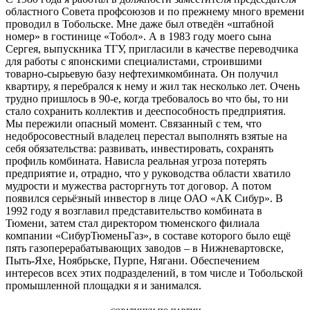
областного Совета профсоюзов и по прежнему много времени
проводил в Тобольске. Мне даже был отведён «штабной
номер» в гостинице «Тобол». А в 1983 году моего сына
Сергея, выпускника ТГУ, пригласили в качестве переводчика
для работы с японскими специалистами, строившими
товарно-сырьевую базу нефтехимкомбината. Он получил
квартиру, я перебрался к нему и жил так несколько лет. Очень
трудно пришлось в 90-е, когда требовалось во что бы, то ни
стало сохранить коллектив и дееспособность предприятия.
Мы пережили опасный момент. Связанный с тем, что
недобросовестный владелец перестал выполнять взятые на
себя обязательства: развивать, инвестировать, сохранять
профиль комбината. Нависла реальная угроза потерять
предприятие и, отрадно, что у руководства области хватило
мудрости и мужества расторгнуть тот договор. А потом
появился серьёзный инвестор в лице ОАО «АК Сибур». В
1992 году я возглавил представительство комбината в
Тюмени, затем стал директором тюменского филиала
компании «СибурТюменьГаз», в составе которого было ещё
пять газоперерабатывающих заводов – в Нижневартовске,
Пыть-Яхе, Ноябрьске, Пурпе, Нягани. Обеспечением
интересов всех этих подразделений, в том числе и Тобольской
промышленной площадки я и занимался.