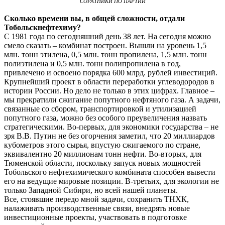
СОРАТНИКИ ПО ПАРТИИ
Сколько времени вы, в общей сложности, отдали
Тобольскнефтехиму?
С 1981 года по сегодняшний день 38 лет. На сегодня можно
смело сказать – комбинат построен. Вышли на уровень 1,5
млн. тонн этилена, 0,5 млн. тонн пропилена, 1,5 млн. тонн
полиэтилена и 0,5 млн. тонн полипропилена в год,
привлечено и освоено порядка 600 млрд. рублей инвестиций.
Крупнейший проект в области переработки углеводородов в
истории России. Но дело не только в этих цифрах. Главное –
мы прекратили сжигание попутного нефтяного газа. А задачи,
связанные со сбором, транспортировкой и утилизацией
попутного газа, можно без особого преувеличения назвать
стратегическими. Во-первых, для экономики государства – не
зря В.В. Путин не без огорчения заметил, что 20 миллиардов
кубометров этого сырья, впустую сжигаемого по стране,
эквивалентно 20 миллионам тонн нефти. Во-вторых, для
Тюменской области, поскольку запуск новых мощностей
Тобольского нефтехимического комбината способен вывести
его на ведущие мировые позиции. В-третьих, для экологии не
только Западной Сибири, но всей нашей планеты.
Все, стоявшие передо мной задачи, сохранить ТНХК,
налаживать производственные связи, внедрять новые
инвестиционные проекты, участвовать в подготовке