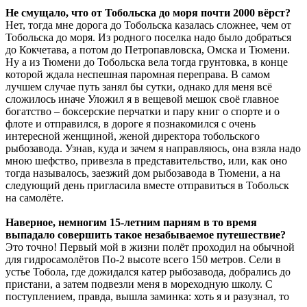
Не смущало, что от Тобольска до моря почти 2000 вёрст?
Нет, тогда мне дорога до Тобольска казалась сложнее, чем от
Тобольска до моря. Из родного поселка надо было добраться
до Кокчетава, а потом до Петропавловска, Омска и Тюмени.
Ну а из Тюмени до Тобольска вела тогда грунтовка, в конце
которой ждала неспешная паромная переправа. В самом
лучшем случае путь занял бы сутки, однако для меня всё
сложилось иначе Уложил я в вещевой мешок своё главное
богатство – боксерские перчатки и пару книг о спорте и о
флоте и отправился, в дороге я познакомился с очень
интересной женщиной, женой директора тобольского
рыбозавода. Узнав, куда и зачем я направляюсь, она взяла надо
мною шефство, привезла в представительство, или, как оно
тогда называлось, заезжий дом рыбозавода в Тюмени, а на
следующий день пригласила вместе отправиться в Тобольск
на самолёте.
Наверное, немногим 15-летним парням в то время
выпадало совершить такое незабываемое путешествие?
Это точно! Первый мой в жизни полёт проходил на обычной
для гидросамолётов По-2 высоте всего 150 метров. Сели в
устье Тобола, где дожидался катер рыбозавода, добрались до
пристани, а затем подвезли меня в мореходную школу. С
поступлением, правда, вышла заминка: хоть я и разузнал, то