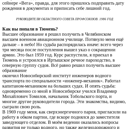
сейнере «Вега», правда, для этого пришлось подправить дату
рождения в документах и приписать себе лишний год.
РУКОВОДИТЕЛИ ОБЛАСТНОГО СОВЕТА ПРОФСОЮЗОВ. 1986 ГОД
Как вы попали в Тюмень?
Высшее образование я решил получить в Челябинском
высшем военном авиационном училище. Потянуло меня ещё
дальше – в небо! Но судьба распорядилась иначе: всего через
три месяца после поступления вышел указ о сокращении
армии. Это был 1959 год. Курс распустили, я приехал в
Тюмень и устроился в Иртышское речное пароходство, в
северную группу судов. Всё равно решил получить высшее
образование
окончил Новосибирский институт инженеров водного
транспорта по специальности «инженер-механик». Работал
капитаном-механиком на больших судах. И опять судьба:
одновременно со мной в Новосибирске учился Владимир
Михайлович Томилов, начальник Тобольского порта, и
многие другие руководители города. Эти знакомства, видимо,
сыграли свою роль.
В 1969 году меня, как сверхэнергичного парня, пригласили на
работу в обком партии, где вскоре поднялся до заместителя
заведующего отделом. В моём ведении оказались вопросы
развития не только водного, но также железнодорожного и