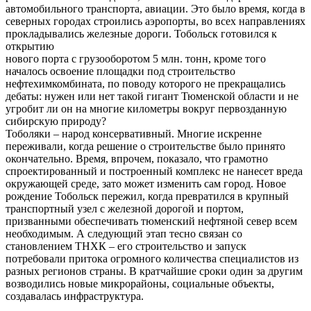
автомобильного транспорта, авиации. Это было время, когда в
северных городах строились аэропорты, во всех направлениях
прокладывались железные дороги. Тобольск готовился к
открытию
нового порта с грузооборотом 5 млн. тонн, кроме того
началось освоение площадки под строительство
нефтехимкомбината, по поводу которого не прекращались
дебаты: нужен или нет такой гигант Тюменской области и не
угробит ли он на многие километры вокруг первозданную
сибирскую природу?
Тоболяки – народ консервативный. Многие искренне
переживали, когда решение о строительстве было принято
окончательно. Время, впрочем, показало, что грамотно
спроектированный и построенный комплекс не нанесет вреда
окружающей среде, зато может изменить сам город. Новое
рождение Тобольск пережил, когда превратился в крупный
транспортный узел с железной дорогой и портом,
призванными обеспечивать тюменский нефтяной север всем
необходимым. А следующий этап тесно связан со
становлением ТНХК – его строительство и запуск
потребовали притока огромного количества специалистов из
разных регионов страны. В кратчайшие сроки один за другим
возводились новые микрорайоны, социальные объекты,
создавалась инфраструктура.