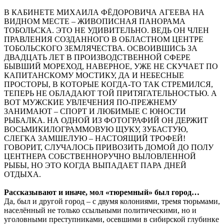
В КАБИНЕТЕ МИХАИЛА ФЁДОРОВИЧА АГЕЕВА НА
ВИДНОМ МЕСТЕ – ЖИВОПИСНАЯ ПАНОРАМА
ТОБОЛЬСКА. ЭТО НЕ УДИВИТЕЛЬНО. ВЕДЬ ОН ЧЛЕН
ПРАВЛЕНИЯ СОЗДАННОГО В ОБЛАСТНОМ ЦЕНТРЕ
ТОБОЛЬСКОГО ЗЕМЛЯЧЕСТВА. ОСВОИВШИСЬ ЗА
ДВАДЦАТЬ ЛЕТ В ПРОИЗВОДСТВЕННОЙ СФЕРЕ
БЫВШИЙ МОРЕХОД, НАВЕРНОЕ, УЖЕ НЕ СКУЧАЕТ ПО
КАПИТАНСКОМУ МОСТИКУ, ДА И НЕБЕСНЫЕ
ПРОСТОРЫ, В КОТОРЫЕ КОГДА-ТО ТАК СТРЕМИЛСЯ,
ТЕПЕРЬ НЕ ОБЛАДАЮТ ТОЙ ПРИТЯГАТЕЛЬНОСТЬЮ. А
ВОТ МУЖСКИЕ УВЛЕЧЕНИЯ ПО-ПРЕЖНЕМУ
ЗАНИМАЮТ – СПОРТ И ЛЮБИМЫЕ С ЮНОСТИ
РЫБАЛКА. НА ОДНОЙ ИЗ ФОТОГРАФИЙ ОН ДЕРЖИТ
ВОСЬМИКИЛОГРАММОВУЮ ЩУКУ, ЗУБАСТУЮ,
СЛЕГКА ЗАМШЕЛУЮ – НАСТОЯЩИЙ ТРОФЕЙ!
ГОВОРИТ, СЛУЧАЛОСЬ ПРИВОЗИТЬ ДОМОЙ ДО ПОЛУ
ЦЕНТНЕРА СОБСТВЕННОРУЧНО ВЫЛОВЛЕННОЙ
РЫБЫ, НО ЭТО КОГДА ВЫПАДАЕТ ПАРА ДНЕЙ
ОТДЫХА.
Рассказывают и иначе, мол «тюремный» был город…
Да, был и другой город – с двумя колониями, тремя тюрьмами,
населённый не только ссыльными политическими, но и
уголовными преступниками, осевшими в сибирской глубинке