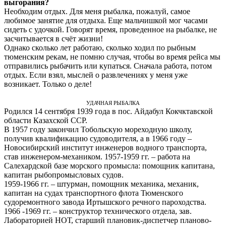
выгорания?
Необходим отдых. Для меня рыбалка, пожалуй, самое
любимое занятие для отдыха. Еще мальчишкой мог часами
сидеть с удочкой. Говорят время, проведенное на рыбалке, не
засчитывается в счёт жизни!
Однако сколько лет работаю, сколько ходил по рыбным
тюменским рекам, не помню случая, чтобы во время рейса мы
отправились рыбачить или купаться. Сначала работа, потом
отдых. Если взял, мыслей о развлечениях у меня уже
возникает. Только о деле!
УДАЧНАЯ РЫБАЛКА
Родился 14 сентября 1939 года в пос. Айдабул Кокчктавской
области Казахской ССР.
В 1957 году закончил Тобольскую мореходную школу,
получив квалификацию судоводителя, а в 1966 году –
Новосибирский институт инженеров водного транспорта,
став инженером-механиком. 1957-1959 гг. – работа на
Салехардской базе морского промысла: помощник капитана,
капитан рыбопромысловых судов.
1959-1966 гг. – штурман, помощник механика, механик,
капитан на судах транспортного флота Тюменского
судоремонтного завода Иртышского речного пароходства.
1966 -1969 гг. – конструктор технического отдела, зав.
Лабораторией НОТ, старший плановик-диспетчер планово-