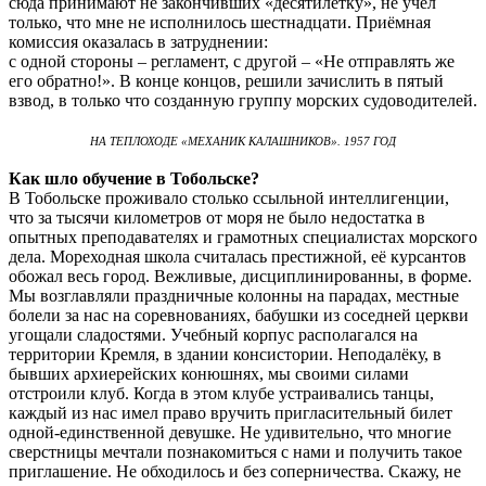
сюда принимают не закончивших «десятилетку», не учел
только, что мне не исполнилось шестнадцати. Приёмная
комиссия оказалась в затруднении:
с одной стороны – регламент, с другой – «Не отправлять же
его обратно!». В конце концов, решили зачислить в пятый
взвод, в только что созданную группу морских судоводителей.
НА ТЕПЛОХОДЕ «МЕХАНИК КАЛАШНИКОВ». 1957 ГОД
Как шло обучение в Тобольске?
В Тобольске проживало столько ссыльной интеллигенции,
что за тысячи километров от моря не было недостатка в
опытных преподавателях и грамотных специалистах морского
дела. Мореходная школа считалась престижной, её курсантов
обожал весь город. Вежливые, дисциплинированны, в форме.
Мы возглавляли праздничные колонны на парадах, местные
болели за нас на соревнованиях, бабушки из соседней церкви
угощали сладостями. Учебный корпус располагался на
территории Кремля, в здании консистории. Неподалёку, в
бывших архиерейских конюшнях, мы своими силами
отстроили клуб. Когда в этом клубе устраивались танцы,
каждый из нас имел право вручить пригласительный билет
одной-единственной девушке. Не удивительно, что многие
сверстницы мечтали познакомиться с нами и получить такое
приглашение. Не обходилось и без соперничества. Скажу, не