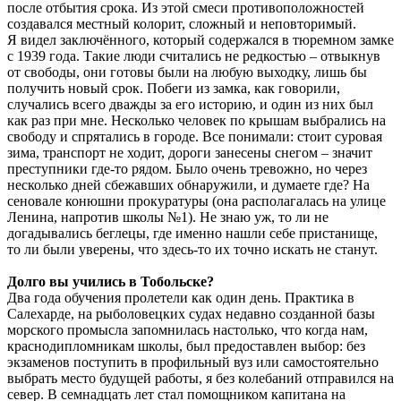
после отбытия срока. Из этой смеси противоположностей
создавался местный колорит, сложный и неповторимый.
Я видел заключённого, который содержался в тюремном замке
с 1939 года. Такие люди считались не редкостью – отвыкнув
от свободы, они готовы были на любую выходку, лишь бы
получить новый срок. Побеги из замка, как говорили,
случались всего дважды за его историю, и один из них был
как раз при мне. Несколько человек по крышам выбрались на
свободу и спрятались в городе. Все понимали: стоит суровая
зима, транспорт не ходит, дороги занесены снегом – значит
преступники где-то рядом. Было очень тревожно, но через
несколько дней сбежавших обнаружили, и думаете где? На
сеновале конюшни прокуратуры (она располагалась на улице
Ленина, напротив школы №1). Не знаю уж, то ли не
догадывались беглецы, где именно нашли себе пристанище,
то ли были уверены, что здесь-то их точно искать не станут.
Долго вы учились в Тобольске?
Два года обучения пролетели как один день. Практика в
Салехарде, на рыболовецких судах недавно созданной базы
морского промысла запомнилась настолько, что когда нам,
краснодипломникам школы, был предоставлен выбор: без
экзаменов поступить в профильный вуз или самостоятельно
выбрать место будущей работы, я без колебаний отправился на
север. В семнадцать лет стал помощником капитана на