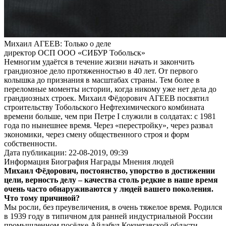
Михаил АГЕЕВ: Только о деле
директор ОСП ООО «СИБУР Тобольск»
Немногим удаётся в течение жизни начать и закончить
грандиозное дело протяженностью в 40 лет. От первого
колышка до признания в масштабах страны. Тем более в
переломные моменты истории, когда никому уже нет дела до
грандиозных строек. Михаил Фёдорович АГЕЕВ посвятил
строительству Тобольского Нефтехимического комбината
времени больше, чем при Петре I служили в солдатах: с 1981
года по нынешнее время. Через «перестройку», через развал
экономики, через смену общественного строя и форм
собственности.
Дата публикации: 22-08-2019, 09:39
Информация
Биография
Награды
Мнения людей
Михаил Фёдорович, постоянство, упорство в достижении
цели, верность делу – качества столь редкие в наше время
очень часто обнаруживаются у людей вашего поколения.
Что тому причиной?
Мы росли, без преувеличения, в очень тяжелое время. Родился
в 1939 году в типичном для ранней индустриальной России
промышленном посёлке Айдабул Кокчетавской области,