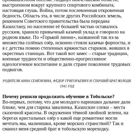
выстроенном вокруг крупного спиртового комбината,
настоящая глушь. Война, потом послевоенная откровенная
бедность. Область эта, в числе других Российских земель,
решением Советского правительства была передана
Казахстану, но население её большей частью оставалось
русским, хранило привычный казачий уклад и говорило на
родном языке. По «Горькой линии», названной так из-за
множества солёных озёр, исконно стояли казачьи форпосты, и
я с детства помню степенных кряжистых стариков, живших в
окрестных станицах. Вот такой вот замес – старые традиции,
военные трудности и общественно-прогрессивное
идеологичекое воспитание и дали стране поколение трудовых
подвигов.
РОДИТЕЛИ АННА СЕМЁНОВНА, ФЁДОР ГРИГОРЬЕВИЧ И СТАРШИЙ БРАТ ВОЛОДЯ.
1941 ГОД
Почему решили продолжить обучение в Тобольске?
Во-первых, потому, что для молодого парнишки дальние дали
ближе, чем для старика завалинка. Казахские сопки – места
сказочной красоты. В окружении тёмной хвойной зелени, на
берегах кристальных озёр о какой еще романтике могли
мечтать мы, мальчишки, кроме морских странствий? Так и
сманил меня средний брат в тобольскую мореходку.