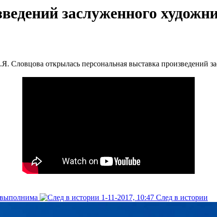
ведений заслуженного художни
И.Я. Словцова открылась персональная выставка произведений 
 выполнима
1-11-2017, 10:47
След в истории