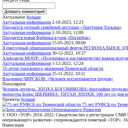
Актуальное
больше
Актуальная информация
2-10-2023, 12:23
Продается уютный семейный ресторан «Траттория Тоскана»
Актуальная информация
2-10-2023, 12:00
Продается новая Фабрика-кухня «Погребок»
Актуальная информация
15-05-2023, 09:00
II ежегодный общенациональный форум РЕГИОНАЛЬНОЕ ЗДРА
Актуальная информация
30-12-2022, 10:37
Александр МООР: «Поддержка и наставничество важны всегд
Актуальная информация
1-12-2022, 12:24
35-летие поискового движения Тюменской области
Актуальная информация
25-11-2022, 10:11
Владимир ЧИРСКОВ: «Человек воспитывается трудом»
Популярное
Человек-легенда. ЭПОХА БОГОМЯКОВА: биография трудолюб
министра
Борис ЩЕРБИНА: ТИТАН ЭПОХИ. 100 лет со дня 
Проекты
больше
75 лет РУФСБ по Тюме
Территория Опережающего Развития
© ООО «ТОР» 2016–2022. Свидетельство о регистрации СМИ №
опережающего развития» сопровождаются пометкой «ТОР». 16
Навигация