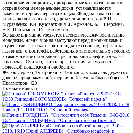
различные мероприятия, приуроченные к памятным датам,
открываются мемориальные доски, устанавливаются
памятники героям-первопроходцам. Фондом издана серия
книг о жизни таких легендарных личностей, как В.И.
Муравленко, Р.И. Кузоваткин Ф.Г. Аржанов, Б.Е. Щербина,
А.К. Протазанов, Г.П. Богомяков.
Большое внимание уделяется патриотическому воспитанию
молодёжи. Члены Фонда выступают перед школьниками и
студентами – рассказывают о подвиге геологов, нефтяников,
газовиков, строителей, работавших в экстремальных условиях
в самом начале становления регионального нефтегазового
комплекса. Считаю, что эта организация заслуживает
всяческой поддержки и одобрения.
Желаю Сергею Дмитриевичу Великопольскому так держать и
дальше, продолжая свой энергичный труд на благо общества!
Просмотров: 423
Похожие новости:
9-03-2018,
16:33
Геннадий БОГОМЯКОВ: "Толковый парень"
9-03-2018, 15:48
Павел ДЕНИЩЕНКО: "Хороший человек"
9-03-2018,
16:41
Галина ГОЛЬДИНА: "Он посвятил себя Тюмени"
9-03-
2018, 16:10
Юрий АНДРЕЕВ: «С любовью и заботой к