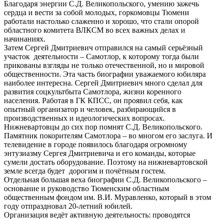
Благодаря энергии С.Д. Великопольского, умению зажечь
сердца и вести за собой молодых, горкомовцы Тюмени
работали настолько слаженно и хорошо, что стали опорой
областного комитета ВЛКСМ во всех важных делах и
начинаниях.
Затем Сергей Дмитриевич отправился на самый серьёзный
участок деятельности – Самотлор, к которому тогда были
прикованы взгляды не только отечественной, но и мировой
общественности. Эта часть биографии уважаемого юбиляра
наиболее интересна. Сергей Дмитриевич много сделал для
развития соцкультбыта Самотлора, жизни коренного
населения. Работая в ГК КПСС, он проявил себя, как
опытный организатор и человек, разбирающийся в
производственных и идеологических вопросах.
Нижневартовцы до сих пор помнят С.Д. Великопольского.
Памятник покорителям Самотлора – во многом его заслуга. И
телевидение в городе появилось благодаря огромному
энтузиазму Сергея Дмитриевича и его команды, которые
сумели достать оборудование. Поэтому на нижневартовской
земле всегда будет дорогим и почётным гостем.
Отдельная большая веха биографии С.Д. Великопольского –
основание и руководство Тюменским областным
общественным фондом им. В.И. Муравленко, который в этом
году отпраздновал 20-летний юбилей.
Организация ведёт активную деятельность: проводятся