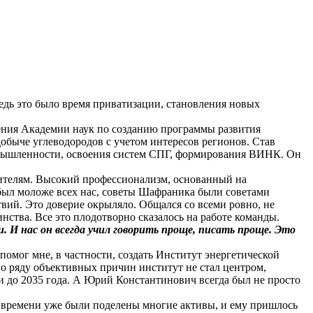
едь это было время приватизации, становления новых
ения Академии наук по созданию программы развития
обыче углеводородов с учетом интересов регионов. Став
омышленности, освоения систем СПГ, формирования ВИНК. Он
лнителям. Высокий профессионализм, основанный на
 был моложе всех нас, советы Шафраника были советами
вий. Это доверие окрыляло. Общался со всеми ровно, не
нства. Все это плодотворно сказалось на работе команды.
 И нас он всегда учил говорить проще, писать проще. Это
омог мне, в частности, создать Институт энергетической
по ряду объективных причин институт не стал центром,
и до 2035 года. А Юрий Константинович всегда был не просто
 времени уже были поделены многие активы, и ему пришлось