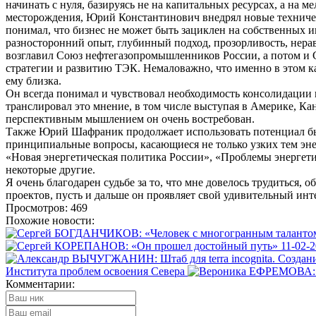
начинать с нуля, базируясь не на капитальных ресурсах, а на
месторождения, Юрий Константинович внедрял новые техничес
понимал, что бизнес не может быть зациклен на собственных 
разносторонний опыт, глубинный подход, прозорливость, нера
возглавил Союз нефтегазопромышленников России, а потом и
стратегии и развитию ТЭК. Немаловажно, что именно в этом к
ему близка.
Он всегда понимал и чувствовал необходимость консолидации 
транслировал это мнение, в том числе выступая в Америке, К
перспективным мышлением он очень востребован.
Также Юрий Шафраник продолжает использовать потенциал бывш
принципиальные вопросы, касающиеся не только узких тем эн
«Новая энергетическая политика России», «Проблемы энергети
некоторые другие.
Я очень благодарен судьбе за то, что мне довелось трудиться
проектов, пусть и дальше он проявляет свой удивительный инте
Просмотров: 469
Похожие новости:
11-02-2
Института проблем освоения Севера
Комментарии: