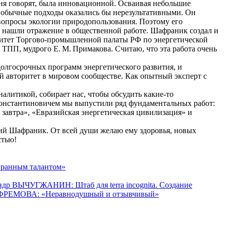
одня говорят, была инновационной. Осваивая небольшие
 обычные подходы оказались бы нерезультативными. Он
 вопросы экологии природопользования. Поэтому его
я нашли отражение в общественной работе. Шафраник создал и
митет Торгово-промышленной палаты РФ по энергетической
ТПП, мудрого Е. М. Примакова. Считаю, что эта работа очень
олгосрочных программ энергетического развития, и
й авторитет в мировом сообществе. Как опытный эксперт с
литикой, собирает нас, чтобы обсудить какие-то
Константиновичем мы выпустили ряд фундаментальных работ:
завтра», «Евразийская энергетическая цивилизация» и
 Юрий Шафраник. От всей души желаю ему здоровья, новых
стью!
ранным талантом»
ндр ВЫЧУГЖАНИН: Штаб для terra incognita. Создание
ФРЕМОВА: «Неравнодушный и отзывчивый»