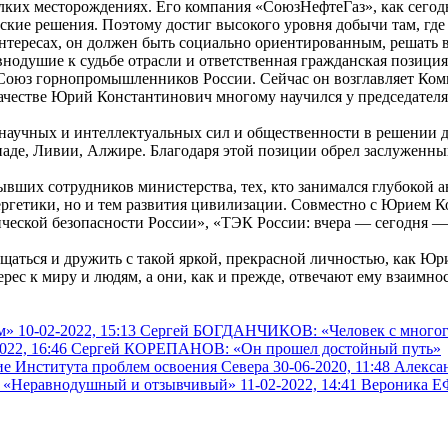
 мелких месторождениях. Его компания «СоюзНефтеГаз», как сег
кие решения. Поэтому достиг высокого уровня добычи там, где
интересах, он должен быть социально ориентированным, решать
внодушие к судьбе отрасли и ответственная гражданская позици
 Союз горнопромышленников России. Сейчас он возглавляет Ко
ачестве Юрий Константинович многому научился у председателя 
научных и интеллектуальных сил и общественности в решении д
анаде, Ливии, Алжире. Благодаря этой позиции обрел заслуженны
их сотрудников министерства, тех, кто занимался глубокой ана
ергетики, но и тем развития цивилизации. Совместно с Юрием 
ческой безопасности России», «ТЭК России: вчера — сегодня — 
, общаться и дружить с такой яркой, прекрасной личностью, как
рес к миру и людям, а они, как и прежде, отвечают ему взаимно
10-02-2022, 15:13
Сергей БОГДАНЧИКОВ: «Человек с многог
022, 16:46
Сергей КОРЕПАНОВ: «Он прошел достойный путь»
30-06-2020, 11:48
Алекса
11-02-2022, 14:41
Вероника Е