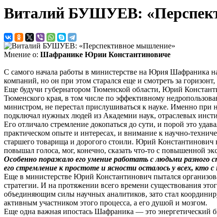
Виталий БУШУЕВ: «Перспек
Мнение о:
Шафранике Юрии Константиновиче
С самого начала работы в министерстве на Юрия Шафраника на
компаний, но он при этом старался еще и смотреть за горизонт,
Еще будучи губернатором Тюменской области, Юрий Констант
Тюменского края, в том числе по эффективному недропользова
министром, не перестал прислушиваться к науке. Именно при
подключал нужных людей из Академии наук, отраслевых инсти
Его отличало стремление докопаться до сути, и порой это уда
практическом опыте и интересах, и внимание к научно-технич
старшего товарища и дорогого стоили. Юрий Константинович н
повышал голоса, мог, конечно, сказать что-то с повышенной эк
Особенно поражало его умение работать с людьми разного с
его стремление к простоте и ясности осталось у всех, кто с
Еще в министерстве Юрий Константинович пытался организоват
стратегии. И на протяжении всего времени существования этог
объединяющим силы научных аналитиков, зато стал координиру
активным участником этого процесса, а его душой и мозгом.
Еще одна важная ипостась Шафраника — это энергетический б