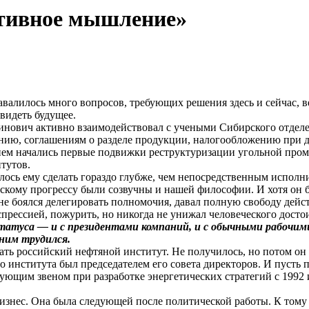
тивное мышление»
валилось много вопросов, требующих решения здесь и сейчас, в
 видеть будущее.
инович активно взаимодействовал с учеными Сибирского отдел
нию, соглашениям о разделе продукции, налогообложению при д
 нем начались первые подвижки реструктуризации угольной пр
тутов.
валось ему сделать гораздо глубже, чем непосредственным испо
ескому прогрессу были созвучны и нашей философии. И хотя он
е боялся делегировать полномочия, давал полную свободу дейст
спрессией, пожурить, но никогда не унижал человеческого достои
татуса — и с президентами компаний, и с обычными рабочими.
 ним трудился.
ь российский нефтяной институт. Не получилось, но потом он п
о института был председателем его совета директоров. И пусть 
ющим звеном при разработке энергетических стратегий с 1992 
изнес. Она была следующей после политической работы. К тому