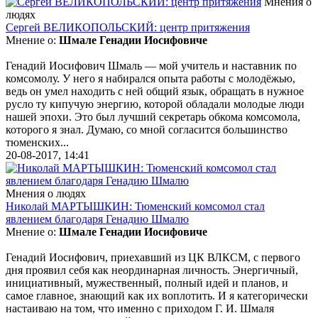
Мнения о
людях
Сергей ВЕЛИКОПОЛЬСКИЙ: центр притяжения
Мнение о:
Шмале Генадии Иосифовиче
Генадий Иосифович Шмаль — мой учитель и наставник по
комсомолу. У него я набирался опыта работы с молодёжью,
ведь он умел находить с ней общий язык, обращать в нужное
русло ту кипучую энергию, которой обладали молодые люди
нашей эпохи. Это был лучший секретарь обкома комсомола,
которого я знал. Думаю, со мной согласится большинство
тюменских...
20-08-2017, 14:41
Мнения о людях
Николай МАРТЫШКИН: Тюменский комсомол стал
явлением благодаря Генадию Шмалю
Мнение о:
Шмале Генадии Иосифовиче
Генадий Иосифович, приехавший из ЦК ВЛКСМ, с первого
дня проявил себя как неординарная личность. Энергичный,
инициативный, мужественный, полный идей и планов, и
самое главное, знающий как их воплотить. И я категорически
настаиваю на том, что именно с приходом Г. И. Шмаля