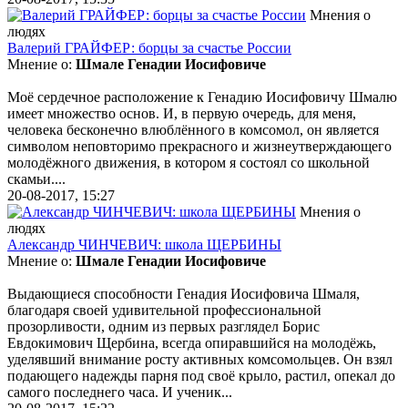
Мнения о
людях
Валерий ГРАЙФЕР: борцы за счастье России
Мнение о:
Шмале Генадии Иосифовиче
Моё сердечное расположение к Генадию Иосифовичу Шмалю
имеет множество основ. И, в первую очередь, для меня,
человека бесконечно влюблённого в комсомол, он является
символом неповторимо прекрасного и жизнеутверждающего
молодёжного движения, в котором я состоял со школьной
скамьи....
20-08-2017, 15:27
Мнения о
людях
Александр ЧИНЧЕВИЧ: школа ЩЕРБИНЫ
Мнение о:
Шмале Генадии Иосифовиче
Выдающиеся способности Генадия Иосифовича Шмаля,
благодаря своей удивительной профессиональной
прозорливости, одним из первых разглядел Борис
Евдокимович Щербина, всегда опиравшийся на молодёжь,
уделявший внимание росту активных комсомольцев. Он взял
подающего надежды парня под своё крыло, растил, опекал до
самого последнего часа. И ученик...