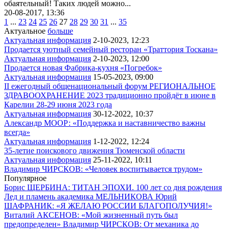
обаятельный! Таких людей можно...
20-08-2017, 13:36
1
...
23
24
25
26
27
28
29
30
31
...
35
Актуальное
больше
Актуальная информация
2-10-2023, 12:23
Продается уютный семейный ресторан «Траттория Тоскана»
Актуальная информация
2-10-2023, 12:00
Продается новая Фабрика-кухня «Погребок»
Актуальная информация
15-05-2023, 09:00
II ежегодный общенациональный форум РЕГИОНАЛЬНОЕ
ЗДРАВООХРАНЕНИЕ 2023 традиционно пройдёт в июне в
Карелии 28-29 июня 2023 года
Актуальная информация
30-12-2022, 10:37
Александр МООР: «Поддержка и наставничество важны
всегда»
Актуальная информация
1-12-2022, 12:24
35-летие поискового движения Тюменской области
Актуальная информация
25-11-2022, 10:11
Владимир ЧИРСКОВ: «Человек воспитывается трудом»
Популярное
Борис ЩЕРБИНА: ТИТАН ЭПОХИ. 100 лет со дня рождения
Лед и пламень академика МЕЛЬНИКОВА
Юрий
ШАФРАНИК: «Я ЖЕЛАЮ РОССИИ БЛАГОПОЛУЧИЯ!»
Виталий АКСЕНОВ: «Мой жизненный путь был
предопределен»
Владимир ЧИРСКОВ: От механика до