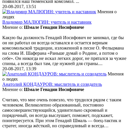
появился наш тюменский комсомол. ...
20-08-2017, 13:51
Мнения о
людях
Владимир МАЛЮГИН: учитель и наставник
Мнение о:
Шмале Генадии Иосифовиче
Какую бы должность Генадий Иосифович не занимал, где бы
он ни работал он всегда оставался и остается верным
комсомольской традиции, изложенной в песне О. Фельцмана
на слова И. Шаферана «Раньше думай о Родине, а потом о
себе». Он никогда не искал легких дорог, не прятался за чужие
спины, а всегда был там, где нужней для страны....
20-08-2017, 13:39
Мнения
о людях
Анатолий КОНДАУРОВ: мыслитель и созидатель
Мнение о:
Шмале Генадии Иосифовиче
Считаю, что мне очень повезло, что трудился рядом с таким
человеком. Великолепно образованный, постоянно
самосовершенствующийся, удивительно скромный и
порядочный, он всегда выслушает, поможет, подскажет,
поинтересуется. При этом Генадий Шмаль — боец-тактик и
стратег, иногда жёсткий, но справедливый и всегда…