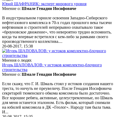
Юрий ШАФРАНИК: эксперт мирового уровня
Мнение о:
Шмале Генадии Иосифовиче
В индустриальном горниле освоения Западно-Сибирского
нефтегазового комплекса в 70-х годах прошлого века тысячи
нефтяников и строителей непрерывно охватывало такое
«броуновское движение», что невероятно трудно вспомнить,
когда ты впервые встретился с кем-либо за рамками своего
производственного коллектива....
20-08-2017, 15:38
Мнения о людях
Игорь ШАПОВАЛОВ: у истоков комплектно-блочного
строительства
Мнение о:
Шмале Генадии Иосифовиче
Если скажу, что Г. И. Шмаль стоял у истоков создания нашего
треста, то ничуть не преувеличу. После Генадия Иосифовича
секретарей тюменского обкома комсомола было достаточно.
Все хорошие ребята, активные, целеустремленные, но Шмаль
для меня останется эталоном. Есть фильм, который снимали
на юбилей комсомола в ДК «Геолог». Народу там была тьма.
И...
20-08-2017, 15:35