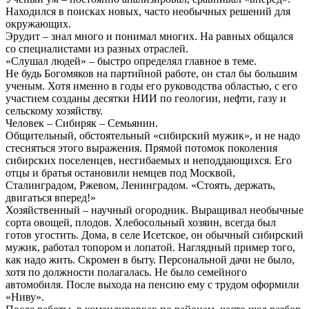
Находился в поисках новых, часто необычных решений для
окружающих.
Эрудит – знал много и понимал многих. На равных общался
со специалистами из разных отраслей.
«Слушал людей» – быстро определял главное в теме.
Не будь Богомяков на партийной работе, он стал бы большим
ученым. Хотя именно в годы его руководства областью, с его
участием созданы десятки НИИ по геологии, нефти, газу и
сельскому хозяйству.
Человек – Сибиряк – Семьянин.
Общительный, обстоятельный «сибирский мужик», и не надо
стесняться этого выражения. Прямой потомок поколения
сибирских поселенцев, несгибаемых и неподдающихся. Его
отцы и братья остановили немцев под Москвой,
Сталинградом, Ржевом, Ленинградом. «Стоять, держать,
двигаться вперед!»
Хозяйственный – научный огородник. Выращивал необычные
сорта овощей, плодов. Хлебосольный хозяин, всегда был
готов угостить. Дома, в селе Исетское, он обычный сибирский
мужик, работал топором и лопатой. Наглядный пример того,
как надо жить. Скромен в быту. Персональной дачи не было,
хотя по должности полагалась. Не было семейного
автомобиля. После выхода на пенсию ему с трудом оформили
«Ниву».