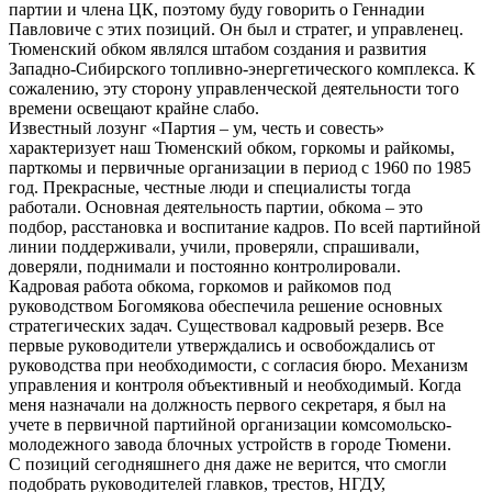
партии и члена ЦК, поэтому буду говорить о Геннадии
Павловиче с этих позиций. Он был и стратег, и управленец.
Тюменский обком являлся штабом создания и развития
Западно-Сибирского топливно-энергетического комплекса. К
сожалению, эту сторону управленческой деятельности того
времени освещают крайне слабо.
Известный лозунг «Партия – ум, честь и совесть»
характеризует наш Тюменский обком, горкомы и райкомы,
парткомы и первичные организации в период с 1960 по 1985
год. Прекрасные, честные люди и специалисты тогда
работали. Основная деятельность партии, обкома – это
подбор, расстановка и воспитание кадров. По всей партийной
линии поддерживали, учили, проверяли, спрашивали,
доверяли, поднимали и постоянно контролировали.
Кадровая работа обкома, горкомов и райкомов под
руководством Богомякова обеспечила решение основных
стратегических задач. Существовал кадровый резерв. Все
первые руководители утверждались и освобождались от
руководства при необходимости, с согласия бюро. Механизм
управления и контроля объективный и необходимый. Когда
меня назначали на должность первого секретаря, я был на
учете в первичной партийной организации комсомольско-
молодежного завода блочных устройств в городе Тюмени.
С позиций сегодняшнего дня даже не верится, что смогли
подобрать руководителей главков, трестов, НГДУ,