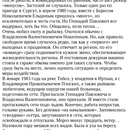
После работы, в командировках по районам, часто шел разбор
«минусов». Застолий не случалось. Только один раз по
приезде в Сургут, в апреле 1980 года, вместе с Борисом
Николаевичем Ельциным пришлось «много», но
исключительно в честь гостя. Но Геннадий Павлович все
выдержал, хоть бы что. Общались, пели песни…
Очень любил охоту и рыбалку. Охотился обычно с
Владиленом Валентиновичем Никитиным. Но, как правило,
свободное время случалось редко, так как у «первого» нет
выходных и праздников. Он отвечает за регион, по его
«команде» сразу поднимается нужное звено, обеспечивающее
жизнедеятельность региона. И постоянная дежурная машина
стояла в гараже обкома именно для таких случаев. Чтобы
сразу быть на месте, лично оценить ситуацию и определить
меры воздействия.
В январе 1983 года на реке Тобол, у впадения в Иртыш, я с
Владимиром Прокопьевичем Плоских, а также рыбаком-
любителем, ведущим хирургом нашей больницы,
подготовили сети. Пригласили Геннадия Павловича и
Владилена Валентиновича, они приехали. И вместе стали
протаскивать сети подо льдом. Конечно, работа непростая,
голыми руками. Без дележки «на начальников». Запомнились
«гвоздики» осетра, запутавшиеся в сети, которых
освобождали и отпускали. Мороз минус тридцать, ветер…
Наловили пару мешков всех видов. Была и уха на берегу.