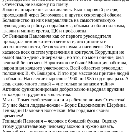
Отечества, не каждому по плечу.
Люди в аппарате не засиживались. Был кадровый резерв,
проходящий через Богомякова и других секретарей обкома.
Большинство из них направлялись на самостоятельную
руководящую работу: горрайкомы, обкомы и облисполкомы,
главки и министерства, ЦК и профсоюзы.
От Геннадия Павловича как от первого руководителя
проходила линия «ответственности, дисциплины и
исполнительности, без всякого шума и нагоняев». Это
касалось всех систем управления и контроля. Коррупции не
было! Было «дело Либермана», но это, по моей оценке, был
великий бизнесмен. Наркотиков не было! Милиция работала,
народ знал каждого участкового. Всей областью руководил
полковник В. Ф. Башарин. И это при массовом притоке людей
в область. Население выросло с 1960 по 1985 год в два раза. А
ведь ехало много людей – «не только за запахом тайги».
Активно функционировала добровольно-народная дружина
от каждого трудового коллектива.
Мы на Тюменской земле жили и работали во имя Отечества!
И у нас были лидеры-вожди – Борис Евдокимович Щербина,
Геннадий Павлович Богомяков. Мы гордимся своим
временем!
Геннадий Павлович – человек с большой буквы. Оценку
этому удивительному человеку можно и нужно давать.
Ученый ум – постоянно анализировал, сравнивал «вперед».