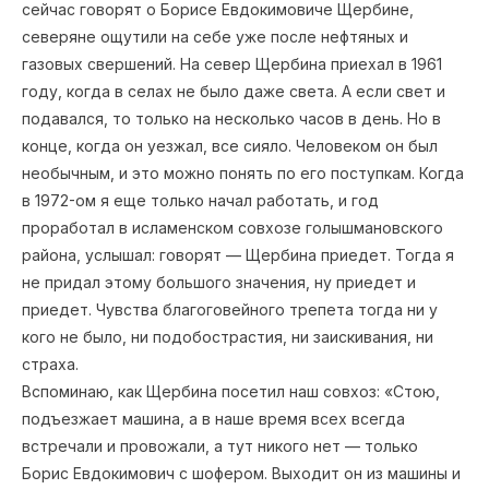
сейчас говорят о Борисе Евдокимовиче Щербине,
северяне ощутили на себе уже после нефтяных и
газовых свершений. На север Щербина приехал в 1961
году, когда в селах не было даже света. А если свет и
подавался, то только на несколько часов в день. Но в
конце, когда он уезжал, все сияло. Человеком он был
необычным, и это можно понять по его поступкам. Когда
в 1972-ом я еще только начал работать, и год
проработал в исламенском совхозе голышмановского
района, услышал: говорят — Щербина приедет. Тогда я
не придал этому большого значения, ну приедет и
приедет. Чувства благоговейного трепета тогда ни у
кого не было, ни подобострастия, ни заискивания, ни
страха.
Вспоминаю, как Щербина посетил наш совхоз: «Стою,
подъезжает машина, а в наше время всех всегда
встречали и провожали, а тут никого нет — только
Борис Евдокимович с шофером. Выходит он из машины и