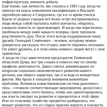
инфраструктуру, начинать добычу.
Ещё ближе, как личности, мы сошлись в 1983 году, когда он
приехал на курсы повышения квалификации в Высшую
партийную школу в Свердловск, где я в то время учился.
Вдали от родных городов всё более остро воспринималось,
люди между собой пытались найти контакты, общались,
узнавали новости от приезжающих. И когда там пересеклись,
пробежала между нами какая-то искорка, сразу признали
родственность душ. После этого всегда поддерживали нашу
дружбу. Геннадий Семёнович – человек, которому можно
довериться, рассказать что угодно, вместе обдумать ситуацию.
Он умеет дружить, и в этом очень немного людей могут с ним
сравниться.
А когда он стал заместителем председателя Тюменской
областной Думы, все три созыва я помогал ему по своему
профилю деятельности. Давал советы, рекомендации по
вопросам социально-экономического развития нашего
региона, как общего характера, так и исходя из конкретных
фактов. Мы брали в эпицентр внимания важнейшие
проблемы. Возникла новая банковская система рыночного
типа – готовили соответствующие мероприятия, дискуссии с
представителями этого бизнеса, чтобы они ориентировались,
как власть смотрит на развитие и приоритеты в этой сфере.
Или по сельскому хозяйству предметно разбирались, что
мешает развитию, что из старых практик вернуть в плоскость