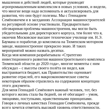
мышления и действий людей, которые руководят
агропромышленным комплексом в новых условиях, и видели,
что многие вещи надо вспоминать и актуализировать для
развития, что они будут полезны. Мы с Геннадием
Семёновичем и в заседаниях Ассоциации машиностроителей
на регулярной основе участвовали. Предварительно
обговаривая проблемы машиностроения, мы могли быть
убедительными для директорского корпуса, тем более что я,
окончив Московское высшее техническое училище им. Н.Э.
Баумана и поработав до комсомола на Тюменском моторном
заводе, машиностроение прекрасно знаю. И таких
мероприятий можно назвать десятки.
Когда моя компания разрабатывала «Стратегию
инвестиционного развития машиностроительного комплекса
Тюменской области до 2020 года», многие моменты с ним
обсуждал – с высоты своего полёта он видел, как
выстраивается бюджет, как Правительство оценивает
развитие отраслей, его макроэкономические советы
некоторым образом отразились на содержании концепции
этого документа.
Для меня Геннадий Семёнович важный человек, тот, без
которого жизнь стала бы бедней, он её обогащает – умом,
эмоциями, поступками, нравственными принципами.
Говоря о личных качествах Геннадия Семёновича, прежде
всего хочется отметить высокий уровень ответственности.