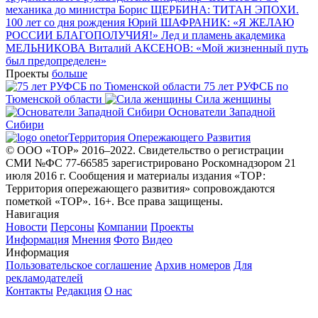
механика до министра
Борис ЩЕРБИНА: ТИТАН ЭПОХИ.
100 лет со дня рождения
Юрий ШАФРАНИК: «Я ЖЕЛАЮ
РОССИИ БЛАГОПОЛУЧИЯ!»
Лед и пламень академика
МЕЛЬНИКОВА
Виталий АКСЕНОВ: «Мой жизненный путь
был предопределен»
Проекты
больше
75 лет РУФСБ по
Тюменской области
Сила женщины
Основатели Западной
Сибири
Территория Опережающего Развития
© ООО «ТОР» 2016–2022. Свидетельство о регистрации
СМИ №ФС 77-66585 зарегистрировано Роскомнадзором 21
июля 2016 г. Сообщения и материалы издания «ТОР:
Территория опережающего развития» сопровождаются
пометкой «ТОР». 16+. Все права защищены.
Навигация
Новости
Персоны
Компании
Проекты
Информация
Мнения
Фото
Видео
Информация
Пользовательское соглашение
Архив номеров
Для
рекламодателей
Контакты
Редакция
О нас