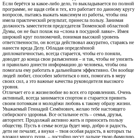
Если берётся за какое-либо дело, то выкладывается по полной
программе, не щадя себя и тех, кто работает по данному кругу
вопросов, пытаясь выжать максимум из работы, чтобы она
имела практический результат, принесла пользу. Занимая
должность заместителя председателя Тюменской областной
Думы, он не был похож на «слона в посудной лавке». Имея
широкий круг полномочий, понимая высокий уровень
ответственности, он всегда действовал аккуратно, стараясь не
нанести вреда Делу. Обладая определённой
дипломатичностью, всегда старается, чтобы его поняли,
доводит до конца свои разъяснения – и так, чтобы не унизить
и правильно донести информацию до человека, чтобы она
помогала ему работать в дальнейшем эффективно. Он вообще
людей любит, способен заботиться о них, помогать в меру
своих сил, а это важные качества руководителя высокого
уровня.
Отличает его и жизнелюбие во всех его проявлениях. Очень
активный, всегда занимается спортом и старается привить
своим потомкам и молодёжи любовь к такому образу жизни.
Уважаемый Геннадий Семёнович, желаю тебе настоящего
сибирского здоровья. Все остальное есть – семья, друзья,
авторитет. Продолжай активно жить и приносить пользу
обществу. Пусть в семье всегда будет мир, добро и радость,
дети не печалят, а внуки – твоя особая радость, в которых ты
вложил много души, – достойно несут дальше твою фамилию.