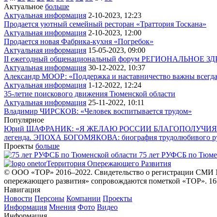
Актуальное
больше
Актуальная информация
2-10-2023, 12:23
Продается уютный семейный ресторан «Траттория Тоскана»
Актуальная информация
2-10-2023, 12:00
Продается новая Фабрика-кухня «Погребок»
Актуальная информация
15-05-2023, 09:00
II ежегодный общенациональный форум РЕГИОНАЛЬНОЕ ЗДРА
Актуальная информация
30-12-2022, 10:37
Александр МООР: «Поддержка и наставничество важны всегд
Актуальная информация
1-12-2022, 12:24
35-летие поискового движения Тюменской области
Актуальная информация
25-11-2022, 10:11
Владимир ЧИРСКОВ: «Человек воспитывается трудом»
Популярное
Юрий ШАФРАНИК: «Я ЖЕЛАЮ РОССИИ БЛАГОПОЛУЧИЯ
легенда. ЭПОХА БОГОМЯКОВА: биография трудолюбивого р
Проекты
больше
75 лет РУФСБ по Тюме
Территория Опережающего Развития
© ООО «ТОР» 2016–2022. Свидетельство о регистрации СМИ №
опережающего развития» сопровождаются пометкой «ТОР». 16
Навигация
Новости
Персоны
Компании
Проекты
Информация
Мнения
Фото
Видео
Информация