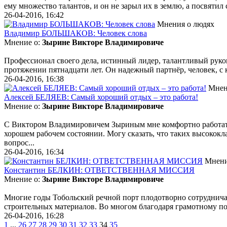
ему множество талантов, и он не зарыл их в землю, а посвятил
26-04-2016, 16:42
Мнения о людях
Владимир БОЛЬШАКОВ: Человек слова
Мнение о:
Зырине Викторе Владимировиче
Профессионал своего дела, истинный лидер, талантливый руко
протяжении пятнадцати лет. Он надежный партнёр, человек, с к
26-04-2016, 16:38
Мнен
Алексей БЕЛЯЕВ: Самый хороший отдых – это работа!
Мнение о:
Зырине Викторе Владимировиче
С Виктором Владимировичем Зыриным мне комфортно работать.
хорошем рабочем состоянии. Могу сказать, что таких высокок
вопрос...
26-04-2016, 16:34
Мнени
Константин БЕЛКИН: ОТВЕТСТВЕННАЯ МИССИЯ
Мнение о:
Зырине Викторе Владимировиче
Многие годы Тобольский речной порт плодотворно сотруднича
строительных материалов. Во многом благодаря грамотному под
26-04-2016, 16:28
1
...
26
27
28
29
30
31
32
33
34
35