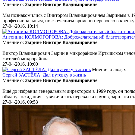
Мнение о:
Зырине Викторе Владимировиче
Мы познакомились с Виктором Владимировичем Зыриным в 1999
профессиональным, но с течением времени переросло в крепкую
27-04-2016, 10:14
Антонина КОЛМОГОРОВА: Доброжелательный благотворите
Мнение о:
Зырине Викторе Владимировиче
Виктор Владимирович Зырин в микрорайоне Иртышском человек
жителей микрорайона. ...
27-04-2016, 10:00
Мнения о людях
Сергей ЗАСТЁЛА: Дал путевку в жизнь
Мнение о:
Зырине Викторе Владимировиче
Ещё до избрания генеральным директором в 1999 году, он пол
обманул ожидания – увеличилась перевалка грузов, зарплата ста
27-04-2016, 09:53