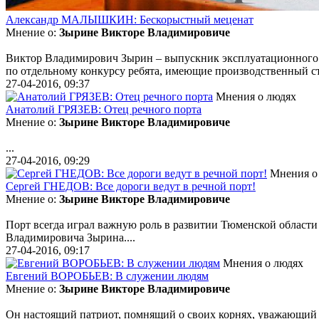
Александр МАЛЫШКИН: Бескорыстный меценат
Мнение о:
Зырине Викторе Владимировиче
Виктор Владимирович Зырин – выпускник эксплуатационного фа
по отдельному конкурсу ребята, имеющие производственный ст
27-04-2016, 09:37
Мнения о людях
Анатолий ГРЯЗЕВ: Отец речного порта
Мнение о:
Зырине Викторе Владимировиче
...
27-04-2016, 09:29
Мнения о
Сергей ГНЕДОВ: Все дороги ведут в речной порт!
Мнение о:
Зырине Викторе Владимировиче
Порт всегда играл важную роль в развитии Тюменской области 
Владимировича Зырина....
27-04-2016, 09:17
Мнения о людях
Евгений ВОРОБЬЕВ: В служении людям
Мнение о:
Зырине Викторе Владимировиче
Он настоящий патриот, помнящий о своих корнях, уважающий ст