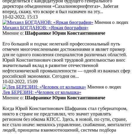
определиться с кандидатурой будущего генерального
директора объединения «Сахалинморнефтегаз». Забегая
вперед, скажу, что вскоре я был назначен на эту...
10-02-2022, 15:13
Мнения о людях
Михаил БОГДАНОВ: «Яркая биография»
Мнение о:
Шафранике Юрии Константиновиче
Его большой и подчас нелегкий профессиональный путь
отмечен многочисленными достижениями и являет пример
для не одного поколения специалистов различных областей.
Юрий Константинович своей трудовой деятельностью внес
значительный вклад в развитие отечественной
нефтехимической промышленности — одной из важных сфер
российской экономики. Сегодня он...
10-02-2022, 15:09
Мнения о людях
Лев БЕРЕЗИН: «Человек от колышка»
Мнение о:
Шафранике Юрии Константиновиче
Когда Юрий Константинович Шафраник стал губернатором,
никто в стране не представлял, что значит управлять
регионом без обкома КПСС. Здесь, в новой, по сути, стране,
все стало иначе: менялось управление, снабжение, менталитет
людей, принципы взаимоотношений, системы подбора