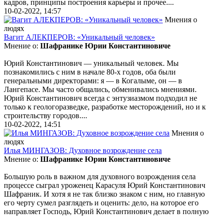
кадров, принципы построения карьеры и прочее....
10-02-2022, 14:57
Мнения о
людях
Вагит АЛЕКПЕРОВ: «Уникальный человек»
Мнение о:
Шафранике Юрии Константиновиче
Юрий Константинович — уникальный человек. Мы
познакомились с ним в начале 80-х годов, оба были
генеральными директорами: я — в Когалыме, он — в
Лангепасе. Мы часто общались, обменивались мнениями.
Юрий Константинович всегда с энтузиазмом подходил не
только к геологоразведке, разработке месторождений, но и к
строительству городов....
10-02-2022, 14:51
Мнения о
людях
Илья МИНГАЗОВ: Духовное возрождение села
Мнение о:
Шафранике Юрии Константиновиче
Большую роль в важном для духовного возрождения села
процессе сыграл уроженец Карасуля Юрий Константинович
Шафраник. И хотя я не так близко знаком с ним, но главную
его черту сумел разглядеть и оценить: дело, на которое его
направляет Господь, Юрий Константинович делает в полную