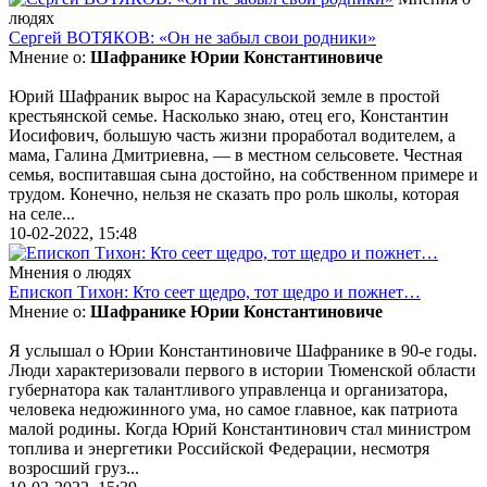
людях
Сергей ВОТЯКОВ: «Он не забыл свои родники»
Мнение о:
Шафранике Юрии Константиновиче
Юрий Шафраник вырос на Карасульской земле в простой
крестьянской семье. Насколько знаю, отец его, Константин
Иосифович, большую часть жизни проработал водителем, а
мама, Галина Дмитриевна, — в местном сельсовете. Честная
семья, воспитавшая сына достойно, на собственном примере и
трудом. Конечно, нельзя не сказать про роль школы, которая
на селе...
10-02-2022, 15:48
Мнения о людях
Епископ Тихон: Кто сеет щедро, тот щедро и пожнет…
Мнение о:
Шафранике Юрии Константиновиче
Я услышал о Юрии Константиновиче Шафранике в 90-е годы.
Люди характеризовали первого в истории Тюменской области
губернатора как талантливого управленца и организатора,
человека недюжинного ума, но самое главное, как патриота
малой родины. Когда Юрий Константинович стал министром
топлива и энергетики Российской Федерации, несмотря
возросший груз...