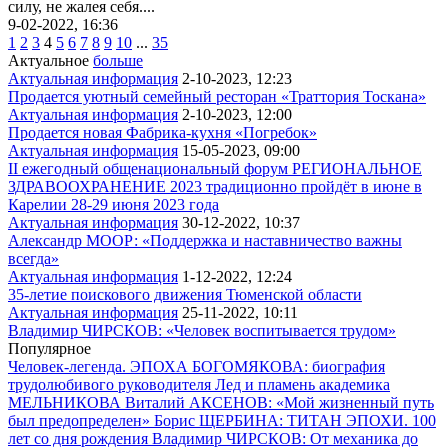
силу, не жалея себя....
9-02-2022, 16:36
1
2
3
4
5
6
7
8
9
10
...
35
Актуальное
больше
Актуальная информация
2-10-2023, 12:23
Продается уютный семейный ресторан «Траттория Тоскана»
Актуальная информация
2-10-2023, 12:00
Продается новая Фабрика-кухня «Погребок»
Актуальная информация
15-05-2023, 09:00
II ежегодный общенациональный форум РЕГИОНАЛЬНОЕ
ЗДРАВООХРАНЕНИЕ 2023 традиционно пройдёт в июне в
Карелии 28-29 июня 2023 года
Актуальная информация
30-12-2022, 10:37
Александр МООР: «Поддержка и наставничество важны
всегда»
Актуальная информация
1-12-2022, 12:24
35-летие поискового движения Тюменской области
Актуальная информация
25-11-2022, 10:11
Владимир ЧИРСКОВ: «Человек воспитывается трудом»
Популярное
Человек-легенда. ЭПОХА БОГОМЯКОВА: биография
трудолюбивого руководителя
Лед и пламень академика
МЕЛЬНИКОВА
Виталий АКСЕНОВ: «Мой жизненный путь
был предопределен»
Борис ЩЕРБИНА: ТИТАН ЭПОХИ. 100
лет со дня рождения
Владимир ЧИРСКОВ: От механика до