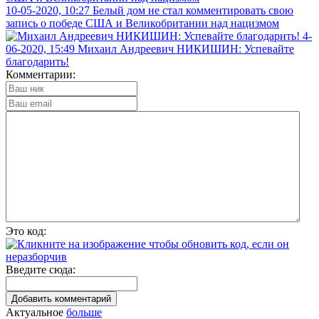
10-05-2020, 10:27
Белый дом не стал комментировать свою
запись о победе США и Великобритании над нацизмом
4-
06-2020, 15:49
Михаил Андреевич НИКИШИН: Успевайте
благодарить!
Комментарии:
Это код:
Введите сюда:
Актуальное
больше