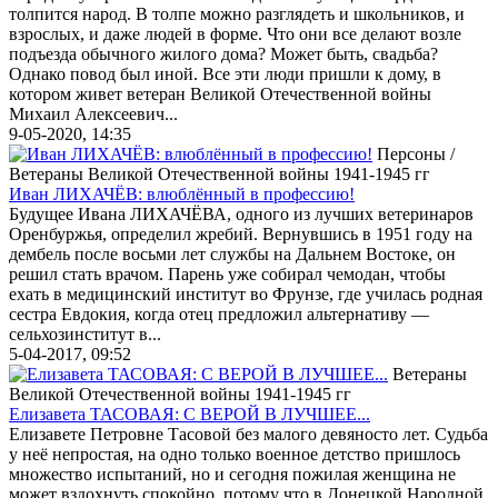
толпится народ. В толпе можно разглядеть и школьников, и
взрослых, и даже людей в форме. Что они все делают возле
подъезда обычного жилого дома? Может быть, свадьба?
Однако повод был иной. Все эти люди пришли к дому, в
котором живет ветеран Великой Отечественной войны
Михаил Алексеевич...
9-05-2020, 14:35
Персоны /
Ветераны Великой Отечественной войны 1941-1945 гг
Иван ЛИХАЧЁВ: влюблённый в профессию!
Будущее Ивана ЛИХАЧЁВА, одного из лучших ветеринаров
Оренбуржья, определил жребий. Вернувшись в 1951 году на
дембель после восьми лет службы на Дальнем Востоке, он
решил стать врачом. Парень уже собирал чемодан, чтобы
ехать в медицинский институт во Фрунзе, где училась родная
сестра Евдокия, когда отец предложил альтернативу —
сельхозинститут в...
5-04-2017, 09:52
Ветераны
Великой Отечественной войны 1941-1945 гг
Елизавета ТАСОВАЯ: С ВЕРОЙ В ЛУЧШЕЕ...
Елизавете Петровне Тасовой без малого девяносто лет. Судьба
у неё непростая, на одно только военное детство пришлось
множество испытаний, но и сегодня пожилая женщина не
может вздохнуть спокойно, потому что в Донецкой Народной