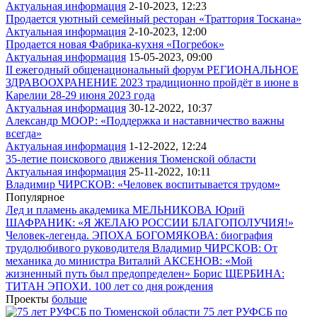
Актуальная информация
2-10-2023, 12:23
Продается уютный семейный ресторан «Траттория Тоскана»
Актуальная информация
2-10-2023, 12:00
Продается новая Фабрика-кухня «Погребок»
Актуальная информация
15-05-2023, 09:00
II ежегодный общенациональный форум РЕГИОНАЛЬНОЕ
ЗДРАВООХРАНЕНИЕ 2023 традиционно пройдёт в июне в
Карелии 28-29 июня 2023 года
Актуальная информация
30-12-2022, 10:37
Александр МООР: «Поддержка и наставничество важны
всегда»
Актуальная информация
1-12-2022, 12:24
35-летие поискового движения Тюменской области
Актуальная информация
25-11-2022, 10:11
Владимир ЧИРСКОВ: «Человек воспитывается трудом»
Популярное
Лед и пламень академика МЕЛЬНИКОВА
Юрий
ШАФРАНИК: «Я ЖЕЛАЮ РОССИИ БЛАГОПОЛУЧИЯ!»
Человек-легенда. ЭПОХА БОГОМЯКОВА: биография
трудолюбивого руководителя
Владимир ЧИРСКОВ: От
механика до министра
Виталий АКСЕНОВ: «Мой
жизненный путь был предопределен»
Борис ЩЕРБИНА:
ТИТАН ЭПОХИ. 100 лет со дня рождения
Проекты
больше
75 лет РУФСБ по