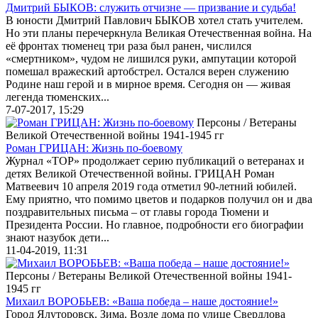
Дмитрий БЫКОВ: служить отчизне — призвание и судьба!
В юности Дмитрий Павлович БЫКОВ хотел стать учителем.
Но эти планы перечеркнула Великая Отечественная война. На
её фронтах тюменец три раза был ранен, числился
«смертником», чудом не лишился руки, ампутации которой
помешал вражеский артобстрел. Остался верен служению
Родине наш герой и в мирное время. Сегодня он — живая
легенда тюменских...
7-07-2017, 15:29
Персоны / Ветераны
Великой Отечественной войны 1941-1945 гг
Роман ГРИЦАН: Жизнь по-боевому
Журнал «ТОР» продолжает серию публикаций о ветеранах и
детях Великой Отечественной войны. ГРИЦАН Роман
Матвеевич 10 апреля 2019 года отметил 90-летний юбилей.
Ему приятно, что помимо цветов и подарков получил он и два
поздравительных письма – от главы города Тюмени и
Президента России. Но главное, подробности его биографии
знают назубок дети...
11-04-2019, 11:31
Персоны / Ветераны Великой Отечественной войны 1941-
1945 гг
Михаил ВОРОБЬЕВ: «Ваша победа – наше достояние!»
Город Ялуторовск. Зима. Возле дома по улице Свердлова