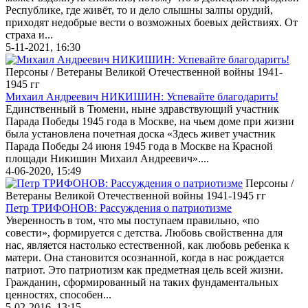
Республике, где живёт, то и дело слышны залпы орудий,
приходят недобрые вести о возможных боевых действиях. От
страха и...
5-11-2021, 16:30
Персоны / Ветераны Великой Отечественной войны 1941-
1945 гг
Михаил Андреевич НИКИШИН: Успевайте благодарить!
Единственный в Тюмени, ныне здравствующий участник
Парада Победы 1945 года в Москве, на чьем доме при жизни
была установлена почетная доска «Здесь живет участник
Парада Победы 24 июня 1945 года в Москве на Красной
площади Никишин Михаил Андреевич»....
4-06-2020, 15:49
Персоны /
Ветераны Великой Отечественной войны 1941-1945 гг
Петр ТРИФОНОВ: Рассуждения о патриотизме
Уверенность в том, что мы поступаем правильно, «по
совести», формируется с детства. Любовь свойственна для
нас, является настолько естественной, как любовь ребенка к
матери. Она становится осознанной, когда в нас рождается
патриот. Это патриотизм как предметная цель всей жизни.
Гражданин, сформированный на таких фундаментальных
ценностях, способен...
5-02-2016, 13:15